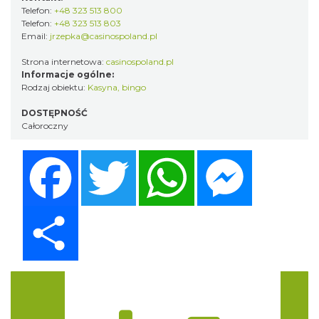
Telefon:
+48 323 513 800
Telefon:
+48 323 513 803
Email:
jrzepka@casinospoland.pl
Strona internetowa:
casinospoland.pl
Informacje ogólne:
Rodzaj obiektu:
Kasyna, bingo
DOSTĘPNOŚĆ
Całoroczny
Facebook
Twitter
WhatsApp
Messenger
Share