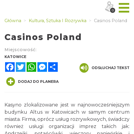
0
Główna
Kultura, Sztuka I Rozrywka
Casinos Poland
Casinos Poland
Miejscowość:
KATOWICE
Facebook
Twitter
WhatsApp
Messenger
Share
ODSŁUCHAJ TEKST
DODAJ DO PLANERA
Kasyno zlokalizowane jest w najnowocześniejszym
budynku Altus w Katowicach w samym centrum
miasta. Firma, oprócz usług rozrywkowych, świadczy
również usługi organizacji imprez takich jak:
Andrzejki, potańcówki, wieczory panieńskie i