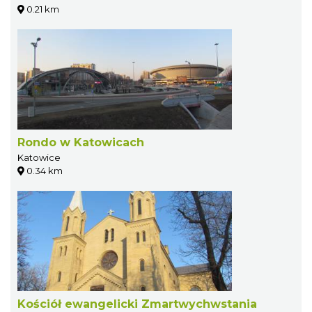
0.21 km
Rondo w Katowicach
Katowice
0.34 km
Kościół ewangelicki Zmartwychwstania