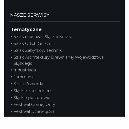
NASZE SERWISY
Tematyczne
Szlak i Festiwal Śląskie Smaki
Szlak Orlich Gniazd
Szlak Zabytków Techniki
Szlak Architektury Drewnianej Województwa
Śląskiego
Industriada
Juromania
Szlak Przyrody
Śląskie z dzieckiem
Śląskie po zdrowie
Festiwal Górnej Odry
Festiwal DziewięćSił
Kajakiem przez Śląskie
Narty w Śląskim