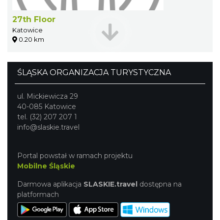
27th Floor
Katowice
0.20 km
ŚLĄSKA ORGANIZACJA TURYSTYCZNA
ul. Mickiewicza 29
40-085 Katowice
tel. (32) 207 207 1
info@slaskie.travel
Portal powstał w ramach projektu
Mobilne Śląskie
Darmowa aplikacja
SLASKIE.travel
dostępna na
platformach