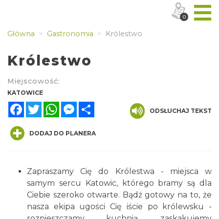
0
Główna
Gastronomia
Królestwo
Królestwo
Miejscowość:
KATOWICE
Facebook
Twitter
WhatsApp
Messenger
Share
ODSŁUCHAJ TEKST
DODAJ DO PLANERA
Zapraszamy Cię do Królestwa - miejsca w
samym sercu Katowic, którego bramy są dla
Ciebie szeroko otwarte. Bądź gotowy na to, że
nasza ekipa ugości Cię iście po królewsku -
rozpieszczamy kuchnią, zaskakujemy