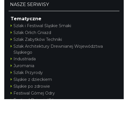
NASZE SERWISY
Tematyczne
Szlak i Festiwal Śląskie Smaki
Szlak Orlich Gniazd
Szlak Zabytków Techniki
Szlak Architektury Drewnianej Województwa
Śląskiego
Industriada
Juromania
Szlak Przyrody
Śląskie z dzieckiem
Śląskie po zdrowie
Festiwal Górnej Odry
Festiwal DziewięćSił
Kajakiem przez Śląskie
Narty w Śląskim
Rowerem przez Śląskie
Silesia Convention