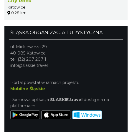
City Rock
Katowice
0.28 km
ŚLĄSKA ORGANIZACJA TURYSTYCZNA
ul. Mickiewicza 29
40-085 Katowice
tel. (32) 207 207 1
info@slaskie.travel
Portal powstał w ramach projektu
Mobilne Śląskie
Darmowa aplikacja
SLASKIE.travel
dostępna na
platformach