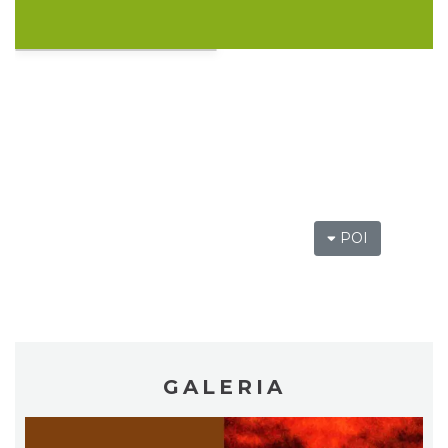
OFF Festival 2026
Katowice
2.31 km
2026-08-07
POI
Silesia Memoriał Kamili Skolimowskiej
Chorzów
GALERIA
3.99 km
2026-08-23