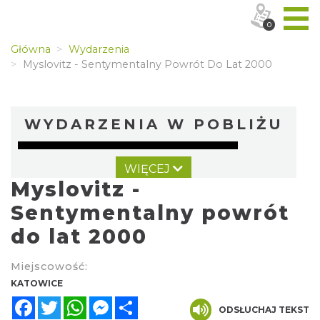
0
Główna
Wydarzenia
Myslovitz - Sentymentalny Powrót Do Lat 2000
WYDARZENIA W POBLIŻU
WIĘCEJ
Myslovitz -
Sentymentalny powrót
do lat 2000
Kult – Pomarańczowa Trasa 2026
Miejscowość:
Katowice
KATOWICE
0.00 km
2026-11-14
Facebook
Twitter
WhatsApp
Messenger
Share
ODSŁUCHAJ TEKST