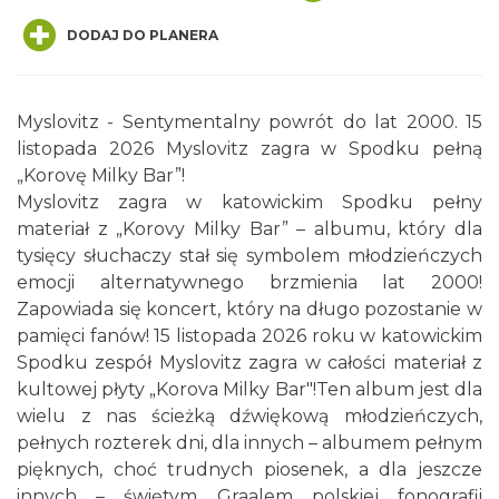
DODAJ DO PLANERA
Myslovitz - Sentymentalny powrót do lat 2000. 15
listopada 2026 Myslovitz zagra w Spodku pełną
LORD OF THE DANCE - 30th Anniversary
„Korovę Milky Bar”!
Tour
Myslovitz zagra w katowickim Spodku pełny
Katowice
materiał z „Korovy Milky Bar” – albumu, który dla
0.09 km
2026-12-11
tysięcy słuchaczy stał się symbolem młodzieńczych
emocji alternatywnego brzmienia lat 2000!
Zapowiada się koncert, który na długo pozostanie w
pamięci fanów! 15 listopada 2026 roku w katowickim
Spodku zespół Myslovitz zagra w całości materiał z
kultowej płyty „Korova Milky Bar"!Ten album jest dla
wielu z nas ścieżką dźwiękową młodzieńczych,
pełnych rozterek dni, dla innych – albumem pełnym
LORD OF THE DANCE 2026
pięknych, choć trudnych piosenek, a dla jeszcze
Katowice
0.09 km
2026-12-11
innych – świętym Graalem polskiej fonografii