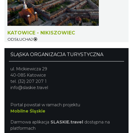
KATOWICE - NIKISZOWIEC
ODSŁUCHAJ
Śląsko Wilijo
Chorzów
ŚLĄSKA ORGANIZACJA TURYSTYCZNA
4.42 km
2026-12-13
ul. Mickiewicza 29
40-085 Katowice
tel. (32) 207 207 1
info@slaskie.travel
Portal powstał w ramach projektu
Mobilne Śląskie
Wystawa prof. Włodzimierza
Darmowa aplikacja
SLASKIE.travel
dostępna na
Kwiatkowskiego w Tichauer Art Gallery
platformach
Tychy