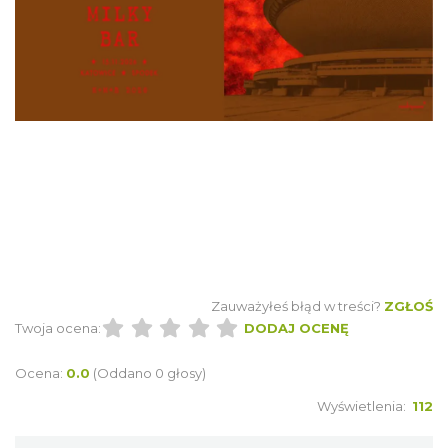
Katowice
0.15 km
2026-08-20
Alicja Majewska & Włodzimierz Korcz &
Warsaw String Quartet - Jubileusz
Katowice
0.31 km
2026-09-18
Zauważyłeś błąd w treści?
ZGŁOŚ
Twoja ocena:
DODAJ OCENĘ
Ocena:
0.0
(Oddano 0 głosy)
Wyświetlenia:
112