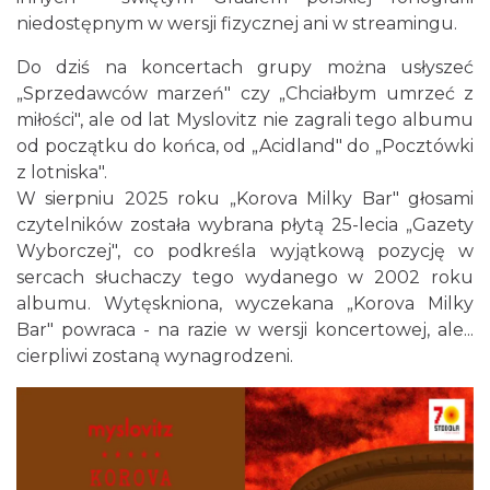
niedostępnym w wersji fizycznej ani w streamingu.
Do dziś na koncertach grupy można usłyszeć
„Sprzedawców marzeń" czy „Chciałbym umrzeć z
miłości", ale od lat Myslovitz nie zagrali tego albumu
od początku do końca, od „Acidland" do „Pocztówki
z lotniska".
W sierpniu 2025 roku „Korova Milky Bar" głosami
Poland Bachaturo Festiwal
czytelników została wybrana płytą 25-lecia „Gazety
Katowice
0.15 km
2026-08-14
Wyborczej", co podkreśla wyjątkową pozycję w
sercach słuchaczy tego wydanego w 2002 roku
albumu. Wytęskniona, wyczekana „Korova Milky
Bar" powraca - na razie w wersji koncertowej, ale...
cierpliwi zostaną wynagrodzeni.
17th WORLD BRIDGE SERIES – Katowice
2026