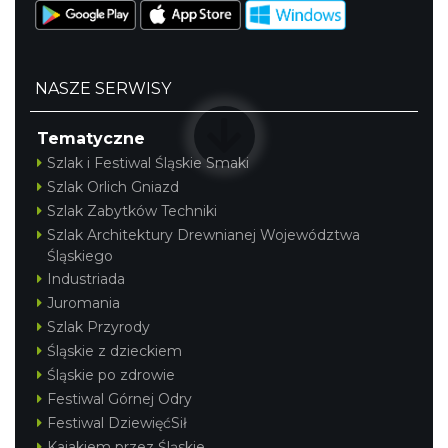
13.75 km
2026-07-31
NASZE SERWISY
Tematyczne
Szlak i Festiwal Śląskie Smaki
Szlak Orlich Gniazd
Koncert Sandry w Gliwicach
Szlak Zabytków Techniki
Gliwice
Szlak Architektury Drewnianej Województwa
21.83 km
2026-10-16
Śląskiego
Industriada
Juromania
Szlak Przyrody
Śląskie z dzieckiem
Śląskie po zdrowie
Festiwal Górnej Odry
Festiwal DziewięćSił
Zimna Połówka & Ćwiartka czyli Extremalny
Kajakiem przez Śląskie