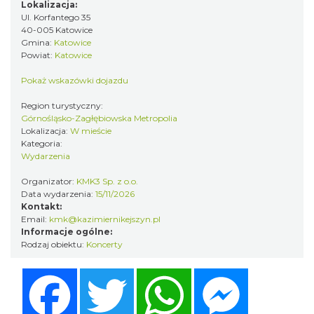
Lokalizacja:
Ul. Korfantego 35
44. Rawa Blues Festival
40-005 Katowice
Katowice
Gmina:
Katowice
0.31 km
2026-10-03
Powiat:
Katowice
Pokaż wskazówki dojazdu
Region turystyczny:
Górnośląsko-Zagłębiowska Metropolia
Lokalizacja:
W mieście
Kategoria:
Wydarzenia
Organizator:
KMK3 Sp. z o.o.
Henryk Miśkiewicz – 75 lat Mistrza i Goście
Data wydarzenia:
15/11/2026
Katowice
Kontakt:
0.31 km
2026-10-18
Email:
kmk@kazimiernikejszyn.pl
Informacje ogólne:
Rodzaj obiektu:
Koncerty
Facebook
Twitter
WhatsApp
Messenger