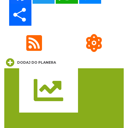
Share
CO, GDZIE, KIEDY W KATOWICACH 3-
9.08.2026
Katowice
0.79 km
2026-08-03
DODAJ DO PLANERA
Muzyka zespołu Metallica symfonicznie
Trasa
2026
Katowice
1.34 km
2026-11-14