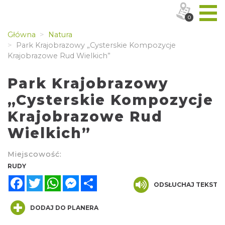
0
Główna
Natura
Park Krajobrazowy „Cysterskie Kompozycje
Krajobrazowe Rud Wielkich”
Park Krajobrazowy
„Cysterskie Kompozycje
Krajobrazowe Rud
Wielkich”
Miejscowość:
RUDY
Facebook
Twitter
WhatsApp
Messenger
Share
ODSŁUCHAJ TEKST
DODAJ DO PLANERA