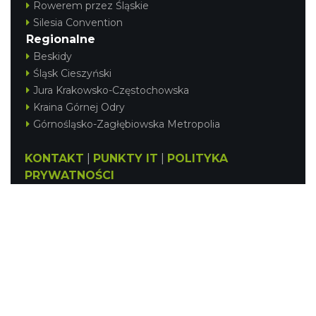
Rowerem przez Śląskie
Silesia Convention
Regionalne
Beskidy
Śląsk Cieszyński
Jura Krakowsko-Częstochowska
Kraina Górnej Odry
Górnośląsko-Zagłębiowska Metropolia
KONTAKT
|
PUNKTY IT
|
POLITYKA
PRYWATNOŚCI