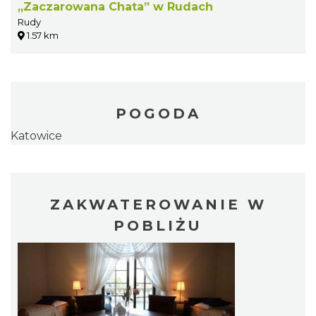
„Zaczarowana Chata” w Rudach
Rudy
1.57 km
POGODA
Katowice
ZAKWATEROWANIE W
POBLIŻU