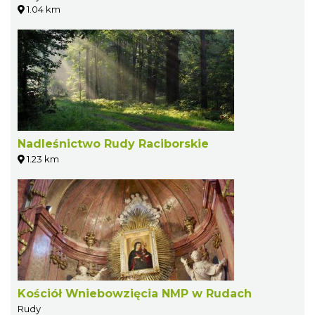
1.04 km
Nadleśnictwo Rudy Raciborskie
1.23 km
Kościół Wniebowzięcia NMP w Rudach
Rudy