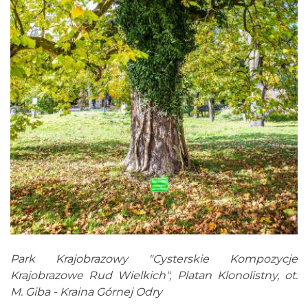
Park Krajobrazowy "Cysterskie Kompozycje
Krajobrazowe Rud Wielkich", Platan Klonolistny, ot.
M. Giba - Kraina Górnej Odry