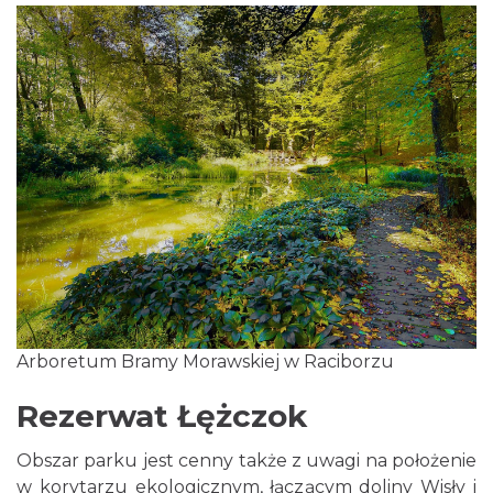
Arboretum Bramy Morawskiej w Raciborzu
Rezerwat Łężczok
Obszar parku jest cenny także z uwagi na położenie
w korytarzu ekologicznym, łączącym doliny Wisły i