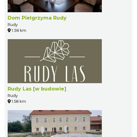
Dom Pielgrzyma Rudy
Rudy
1.38 km
Rudy Las [w budowie]
Rudy
1.58 km