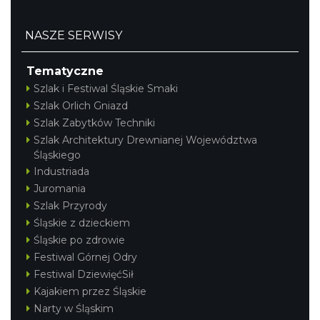
NASZE SERWISY
Tematyczne
Szlak i Festiwal Śląskie Smaki
Szlak Orlich Gniazd
Szlak Zabytków Techniki
Szlak Architektury Drewnianej Województwa
Śląskiego
Industriada
Juromania
Szlak Przyrody
Śląskie z dzieckiem
Śląskie po zdrowie
Festiwal Górnej Odry
Festiwal DziewięćSił
Kajakiem przez Śląskie
Narty w Śląskim