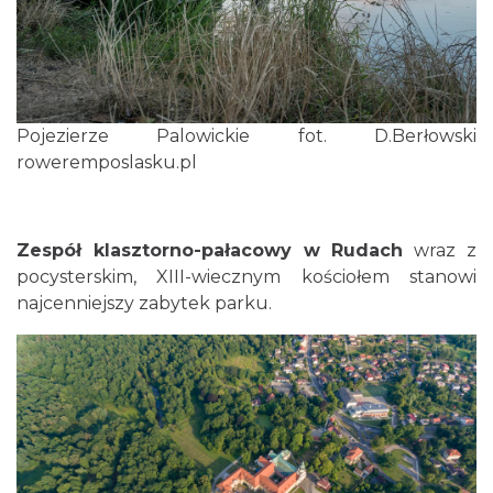
Pojezierze Palowickie fot. D.Berłowski
roweremposlasku.pl
Zespół klasztorno-pałacowy w Rudach
wraz z
pocysterskim, XIII-wiecznym kościołem stanowi
najcenniejszy zabytek parku.