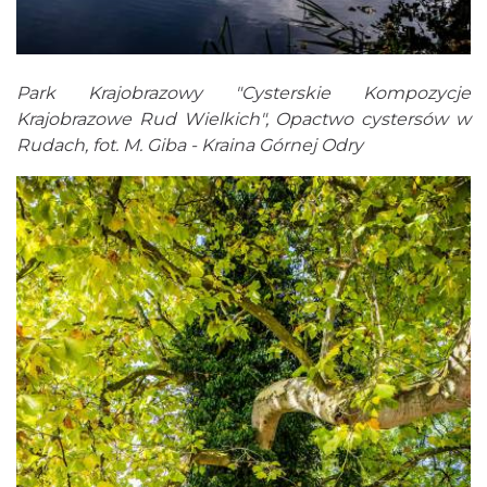
Park Krajobrazowy "Cysterskie Kompozycje
Krajobrazowe Rud Wielkich", Opactwo cystersów w
Rudach, fot. M. Giba - Kraina Górnej Odry