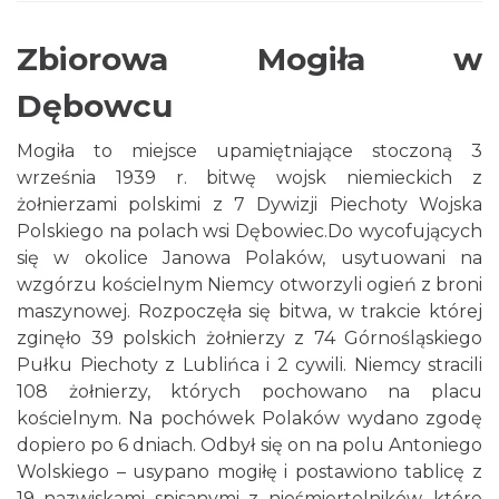
Zbiorowa Mogiła w
Dębowcu
Mogiła to miejsce upamiętniające stoczoną 3
września 1939 r. bitwę wojsk niemieckich z
żołnierzami polskimi z 7 Dywizji Piechoty Wojska
Polskiego na polach wsi Dębowiec.Do wycofujących
się w okolice Janowa Polaków, usytuowani na
wzgórzu kościelnym Niemcy otworzyli ogień z broni
maszynowej. Rozpoczęła się bitwa, w trakcie której
zginęło 39 polskich żołnierzy z 74 Górnośląskiego
Pułku Piechoty z Lublińca i 2 cywili. Niemcy stracili
108 żołnierzy, których pochowano na placu
kościelnym. Na pochówek Polaków wydano zgodę
dopiero po 6 dniach. Odbył się on na polu Antoniego
Wolskiego – usypano mogiłę i postawiono tablicę z
19 nazwiskami spisanymi z nieśmiertelników, które