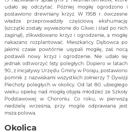
udało się odczytać. Później mogiłę ogrodzono i
postawiono drewniany krzyż. W 1958 r. ówczesne
władze przeprowadziły częściową ekshumację
(szczątki zostały wywiezione do Gliwic i ślad po nich
zaginął), zlikwidowano krzyż i ogrodzenie, a mogiłę
nakazano rozplantować. Mieszkańcy Dębowca po
jakimś czasie powtórnie usypali mogiłę, zaś nocą
postawili nowy krzyż i ogrodzenie. Nie udało się
jednak odtworzyć listy poległych. Dopiero w latach
90., z inicjatywy Urzędu Gminy w Poraju, postawiono
pomnik z nazwiskami wszystkich żołnierzy 7 Dywizji
Piechoty poległych w okolicy. Od lat 80. ubiegłego
wieku opiekę nad mogiłą objęła młodzież ze Szkoły
Podstawowej w Choroniu. Co roku, w pierwszą
niedzielę września, przy mogile odprawiana jest
msza polowa.
Okolica