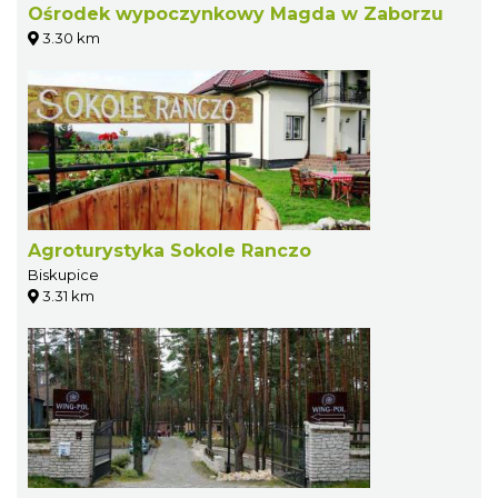
Ośrodek wypoczynkowy Magda w Zaborzu
3.30 km
Agroturystyka Sokole Ranczo
Biskupice
3.31 km