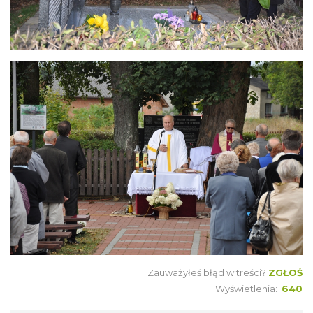
Zauważyłeś błąd w treści?
ZGŁOŚ
Wyświetlenia:
640