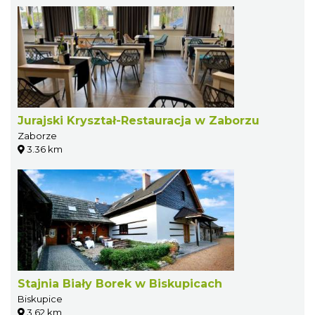
Jurajski Kryształ-Restauracja w Zaborzu
Zaborze
3.36 km
Stajnia Biały Borek w Biskupicach
Biskupice
3.62 km