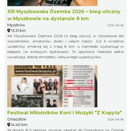
XIII Myszkowska Ósemka 2026 – bieg uliczny
w Myszkowie na dystansie 8 km
Myszków
2026-09-06
13.21 km
XIII Myszkowska Ósemka 2026 to bieg uliczny w Myszkowie dla
zawodników, amatorów, dzieci i całych rodzin. Już 6 września
uczestnicy zmierzą się z trasą 8 km, a najmłodsi wystartują w
biegach na krótszych dystansach. To sportowa niedziela pełna
rywalizacji, dobrej atmosfery i aktywnego wypoczynku.
Festiwal Miłośników Koni i Muzyki "Z Kopyta"
Gniazdów
2026-08-08
14.40 km
W dniach 8-9 sierpnia, musicie zawitać do Gniazdowa (w Gminie