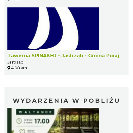
Tawerna SPINAKER - Jastrząb - Gmina Poraj
Jastrząb
4.08 km
WYDARZENIA W POBLIŻU