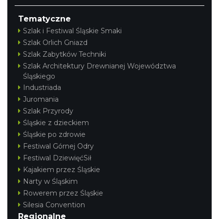
Tematyczne
Szlak i Festiwal Śląskie Smaki
Szlak Orlich Gniazd
Szlak Zabytków Techniki
Szlak Architektury Drewnianej Województwa
Śląskiego
Industriada
Juromania
Szlak Przyrody
Śląskie z dzieckiem
Śląskie po zdrowie
Festiwal Górnej Odry
Festiwal DziewięćSił
Kajakiem przez Śląskie
Narty w Śląskim
Rowerem przez Śląskie
Silesia Convention
Regionalne