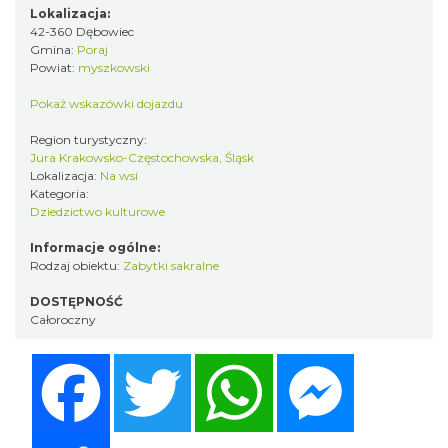
Lokalizacja:
42-360 Dębowiec
Gmina:
Poraj
Powiat:
myszkowski
Pokaż wskazówki dojazdu
Region turystyczny:
Jura Krakowsko-Częstochowska, Śląsk
Lokalizacja:
Na wsi
Kategoria:
Dziedzictwo kulturowe
Informacje ogólne:
Rodzaj obiektu:
Zabytki sakralne
DOSTĘPNOŚĆ
Całoroczny
Facebook
Twitter
WhatsApp
Messenger
Share