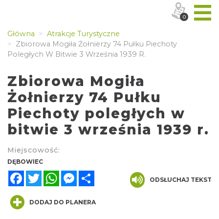
0
Główna
Atrakcje Turystyczne
Zbiorowa Mogiła Żołnierzy 74 Pułku Piechoty
Poległych W Bitwie 3 Września 1939 R.
Zbiorowa Mogiła
Żołnierzy 74 Pułku
Piechoty poległych w
bitwie 3 września 1939 r.
Miejscowość:
DĘBOWIEC
Facebook
Twitter
WhatsApp
Messenger
Share
ODSŁUCHAJ TEKST
DODAJ DO PLANERA