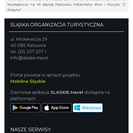
Koziegłowy) na VII edycję Festiwalu Miłośników Koni i Muzyki "Z
Kopyta".
ŚLĄSKA ORGANIZACJA TURYSTYCZNA
ul. Mickiewicza 29
40-085 Katowice
tel. (32) 207 207 1
info@slaskie.travel
Portal powstał w ramach projektu
Mobilne Śląskie
Darmowa aplikacja
SLASKIE.travel
dostępna na
platformach
NASZE SERWISY