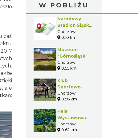
W POBLIŻU
eszło
Narodowy
Stadion Śląski
(Park Śląski)
Chorzów
u zaś
0.10 km
iektu
Muzeum
 2017
"Górnośląski
otych
Park
Chorzów
cych.
0.55 km
Etnograficzny
także
w Chorzowie"
zięki
Klub
Sportowo-
, ale
Rekreacyjny
Chorzów
tkań:
0.56 km
„Trial” w
Chorzowie
Hala
Wystawowa
"Kapelusz"
Chorzów
0.62 km