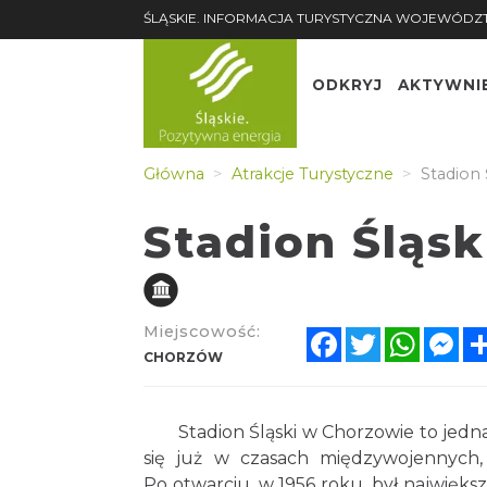
ŚLĄSKIE. INFORMACJA TURYSTYCZNA WOJEWÓDZ
ODKRYJ
AKTYWNI
Główna
Atrakcje Turystyczne
Stadion 
Stadion Śląs
Miejscowość:
Facebook
Twitter
Whats
Me
CHORZÓW
Stadion Śląski w Chorzowie to jedna z
się już w czasach międzywojennych, a
Po otwarciu, w 1956 roku, był najwięk