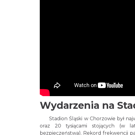
Wydarzenia na Sta
Stadion Śląski w Chorzowie był najwi
oraz 20 tysiącami stojących (w l
bezpieczeństwa). Rekord frekwencji p