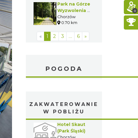
Park na Górze
Wyzwolenia w
0
Chorzowie
Chorzów
0.70 km
«
1
2
3
…
6
»
POGODA
ZAKWATEROWANIE
W POBLIŻU
Hotel Skaut
(Park Śląski)
Chorzów