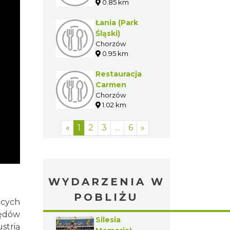
0.85 km
Łania (Park
Śląski)
Chorzów
0.95 km
Restauracja
Carmen
Chorzów
1.02 km
«
1
2
3
…
6
»
WYDARZENIA W
POBLIŻU
ących
ędów
Silesia
strią