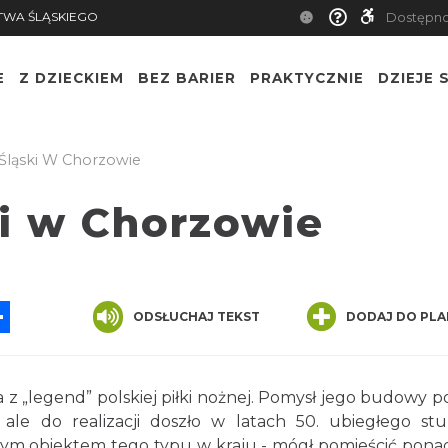
TWA ŚLĄSKIEGO
Dostępn
E
Z DZIECKIEM
BEZ BARIER
PRAKTYCZNIE
DZIEJE S
Śląski W Chorzowie
ki w Chorzowie
App
ssenger
Share
ODSŁUCHAJ TEKST
DODAJ DO PLA
 „legend” polskiej piłki nożnej. Pomysł jego budowy po
le do realizacji doszło w latach 50. ubiegłego stul
szym obiektem tego typu w kraju - mógł pomieścić pona