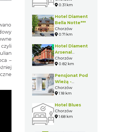
0.31 km
Hotel Diament
Bella Notte***
owano
Chorzów
udowy
0.71 km
towne
zyli
Hotel Diament
Arsenal
ulian
Palace****
Chorzów
pca –
0.82 km
źniej
yczne
Pensjonat Pod
Wieżą -
Sztygarka
Chorzów
1.18 km
Hotel Blues
Chorzów
1.68 km