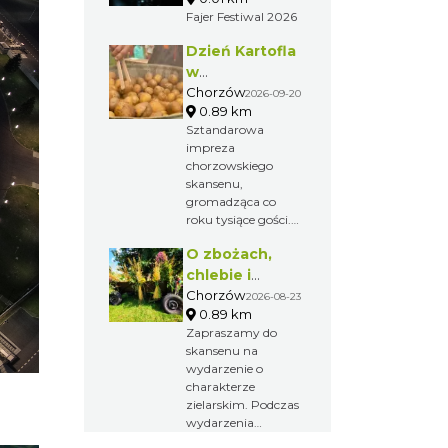
na Śląsku i jeden z
Fajer Festiwal 2026
największych
maratonów w
Dzień Kartofla
Polsce.
w
chorzowskim
Chorzów
2026-09-20
0.89 km
skansenie
Sztandarowa
impreza
chorzowskiego
skansenu,
gromadząca co
roku tysiące gości.
Przybliżenie
O zbożach,
dawnych
obrzędów i
chlebie i
zwyczajów na
ziołach
Chorzów
2026-08-23
Górnym Śląsku.
0.89 km
Zapraszamy do
skansenu na
wydarzenie o
charakterze
zielarskim. Podczas
wydarzenia
odbywają się