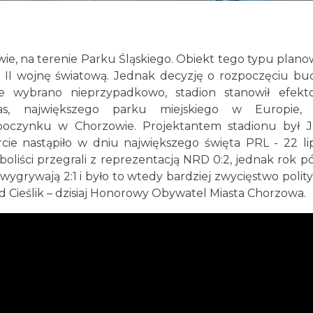
ie, na terenie Parku Śląskiego. Obiekt tego typu plan
h II wojnę światową. Jednak decyzję o rozpoczęciu b
ce wybrano nieprzypadkowo, stadion stanowił efek
as, największego parku miejskiego w Europie, c
oczynku w Chorzowie. Projektantem stadionu był J
ie nastąpiło w dniu największego święta PRL - 22 li
boliści przegrali z reprezentacją NRD 0:2, jednak rok pó
 wygrywają 2:1 i było to wtedy bardziej zwycięstwo polit
rd Cieślik – dzisiaj Honorowy Obywatel Miasta Chorzowa.