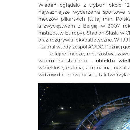
Wiedeń oglądało z trybun około 120 
najważniejsze wydarzenia sportowe
meczów piłkarskich (tutaj m.in. Pols
a zwycięstwem z Belgią, w 2007 roku
mistrzostw Europy). Stadion Ślaski w C
oraz rozgrywki lekkoatletyczne. W 1991
- zagrał wtedy zespół AC/DC. Później gośc
Kolejne mecze, mistrzostwa, zawod
wizerunek stadionu -
obiektu wiel
wściekłość, euforia, adrenalina, rywal
widzów do czerwoności… Tak tworzyła 