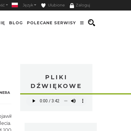
ość
Język
Ulubione
Zaloguj
IĘ
BLOG
POLECANE SERWISY
PLIKI
DŹWIĘKOWE
NERA
jawił
ecia.
d 100