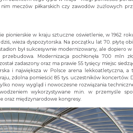
a nim meczów piłkarskich czy zawodów żużlowych prz
pionierskie w kraju sztuczne oświetlenie, w 1962 rok
a dziś, wieża dyspozytorska. Na początku lat 70. płytę ob
 stadion był sukcesywnie modernizowany, ale dopiero w
ia przebudowa. Modernizacja pochłonęła 700 mln zł
został zadaszony oraz ma prawie 55 tysięcy miejsc siedzą
rska i największa w Polsce arena lekkoatletyczna, a 
aju, zdolna pomieścić 85 tys. uczestników koncertów. D
 tylko nowy wygląd i nowoczesne rozwiązania techniczne
owodzeniem wykorzystywane m.in. w przemyśle spo
cje oraz międzynarodowe kongresy.