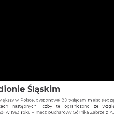
dionie Śląskim
ększy w Polsce, dysponował 80 tysiącami miejsc siedz
atach następnych liczby te ograniczono ze wzgl
adł w 1963 roku – mecz pucharowy Górnika Zabrze z Au