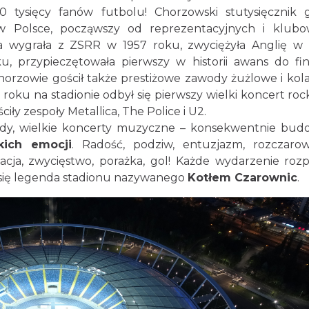
tysięcy fanów futbolu! Chorzowski stutysięcznik g
 w Polsce, począwszy od reprezentacyjnych i klub
ka wygrała z ZSRR w 1957 roku, zwyciężyła Anglię w 
, przypieczętowała pierwszy w historii awans do fi
horzowie gościł także prestiżowe zawody żużlowe i kola
 roku na stadionie odbył się pierwszy wielki koncert ro
iły zespoły Metallica, The Police i U2.
y, wielkie koncerty muzyczne – konsekwentnie bud
kich emocji
. Radość, podziw, entuzjazm, rozczarow
izacja, zwycięstwo, porażka, gol! Każde wydarzenie rozp
się legenda stadionu nazywanego
Kotłem Czarownic
.