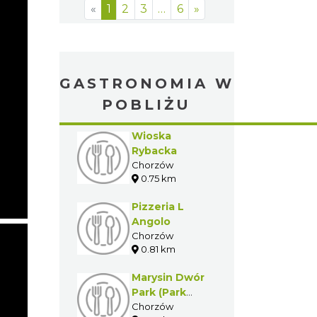
«
1
2
3
…
6
»
GASTRONOMIA W
POBLIŻU
Wioska
Rybacka
Chorzów
0.75 km
Pizzeria L
Angolo
Chorzów
0.81 km
Marysin Dwór
Park (Park
Śląski)
Chorzów