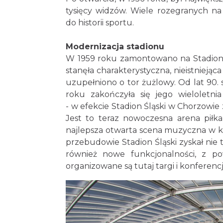
tysięcy widzów. Wiele rozegranych n
do historii sportu.
Modernizacja stadionu
W 1959 roku zamontowano na Stadionie 
stanęła charakterystyczna, nieistniejąc
uzupełniono o tor żużlowy. Od lat 90.
roku zakończyła się jego wieloletn
- w efekcie Stadion Śląski w Chorzowie 
Jest to teraz nowoczesna arena piłka
najlepsza otwarta scena muzyczna w kr
przebudowie Stadion Śląski zyskał nie
również nowe funkcjonalności, z p
organizowane są tutaj targi i konferen