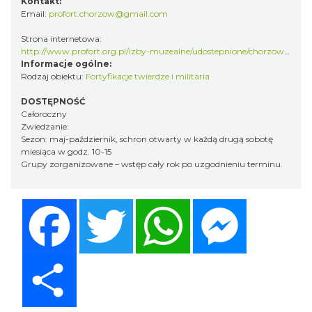
Kontakt:
Email:
profort.chorzow@gmail.com
Strona internetowa:
http://www.profort.org.pl/izby-muzealne/udostepnione/chorzow-ii/historia
Informacje ogólne:
Rodzaj obiektu:
Fortyfikacje twierdze i militaria
DOSTĘPNOŚĆ
Całoroczny
Zwiedzanie:
Sezon: maj-październik, schron otwarty w każdą drugą sobotę
miesiąca w godz. 10-15
Grupy zorganizowane – wstęp cały rok po uzgodnieniu terminu.
Facebook
Twitter
WhatsApp
Messenger
Share