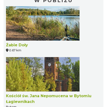
W POBLIŻU
Żabie Doły
0.67 km
Kościół św. Jana Nepomucena w Bytomiu
Łagiewnikach
Bytom