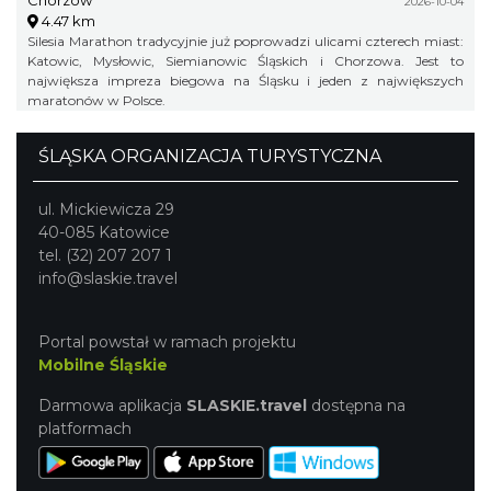
2026-10-04
4.47 km
Silesia Marathon tradycyjnie już poprowadzi ulicami czterech miast:
Katowic, Mysłowic, Siemianowic Śląskich i Chorzowa. Jest to
największa impreza biegowa na Śląsku i jeden z największych
maratonów w Polsce.
ŚLĄSKA ORGANIZACJA TURYSTYCZNA
ul. Mickiewicza 29
40-085 Katowice
tel. (32) 207 207 1
info@slaskie.travel
Portal powstał w ramach projektu
Mobilne Śląskie
Darmowa aplikacja
SLASKIE.travel
dostępna na
platformach