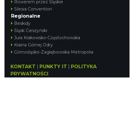
Rowerem przez Śląskie
Silesia Convention
Regionalne
Beskidy
Śląsk Cieszyński
Jura Krakowsko-Częstochowska
Kraina Górnej Odry
Górnośląsko-Zagłębiowska Metropolia
KONTAKT
|
PUNKTY IT
|
POLITYKA
PRYWATNOŚCI