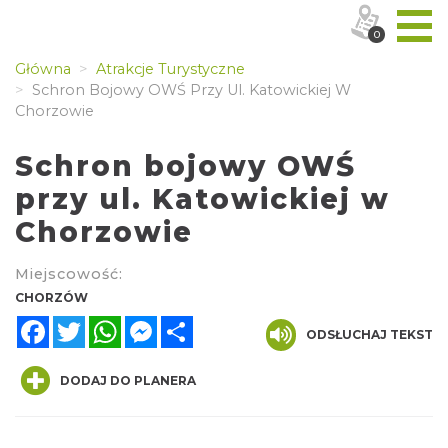
0
Główna
Atrakcje Turystyczne
Schron Bojowy OWŚ Przy Ul. Katowickiej W
Chorzowie
Schron bojowy OWŚ
przy ul. Katowickiej w
Chorzowie
Miejscowość:
CHORZÓW
Facebook
Twitter
WhatsApp
Messenger
Share
ODSŁUCHAJ TEKST
DODAJ DO PLANERA