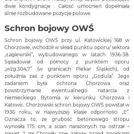
dwie kondygnacje . Całość umocnień dopełniała
silnie rozbudowane pozycje polowe.
Schron bojowy OWŚ
Schron bojowy OWŚ przy ul. Katowickiej 168 w
Chorzowie, wchodził w skład punktu oporu/ sektora
„Łagiewniki”, wybudowanego w latach 1936-38.
Sąsiadował od północy z punktem oporu
„wzg.304,7” (w granicach Piekar Śląskich), od
południa zaś z punktem oporu „Godula”. Jego
zadaniem była ochrona Chorzowa oraz
powstrzymanie ewentualnego natarcia z
niemieckiego Bytomia w kierunku Chorzowa i
Katowic. Chorzowski schron bojowy OWŚ powstał w
1936 roku, w najwyższej klasie odporności „E”.
Oznacza to, że grubość betonowego stropu
wynosiła 175 cm, a ścian narażonych na ostrzał –
nawet 2 m! Chroniły one załogę przed pociskami