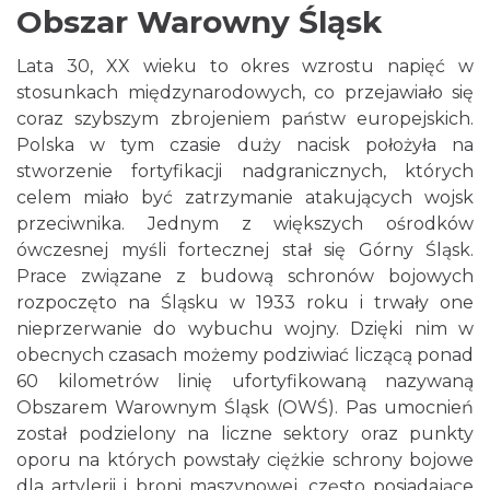
Obszar Warowny Śląsk
Lata 30, XX wieku to okres wzrostu napięć w
stosunkach międzynarodowych, co przejawiało się
coraz szybszym zbrojeniem państw europejskich.
Polska w tym czasie duży nacisk położyła na
stworzenie fortyfikacji nadgranicznych, których
celem miało być zatrzymanie atakujących wojsk
przeciwnika. Jednym z większych ośrodków
ówczesnej myśli fortecznej stał się Górny Śląsk.
Prace związane z budową schronów bojowych
rozpoczęto na Śląsku w 1933 roku i trwały one
nieprzerwanie do wybuchu wojny. Dzięki nim w
obecnych czasach możemy podziwiać liczącą ponad
60 kilometrów linię ufortyfikowaną nazywaną
Obszarem Warownym Śląsk (OWŚ). Pas umocnień
został podzielony na liczne sektory oraz punkty
oporu na których powstały ciężkie schrony bojowe
dla artylerii i broni maszynowej, często posiadające