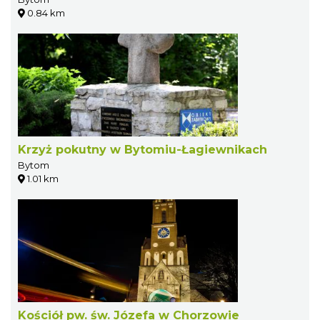
0.84 km
Krzyż pokutny w Bytomiu-Łagiewnikach
Bytom
1.01 km
Kościół pw. św. Józefa w Chorzowie