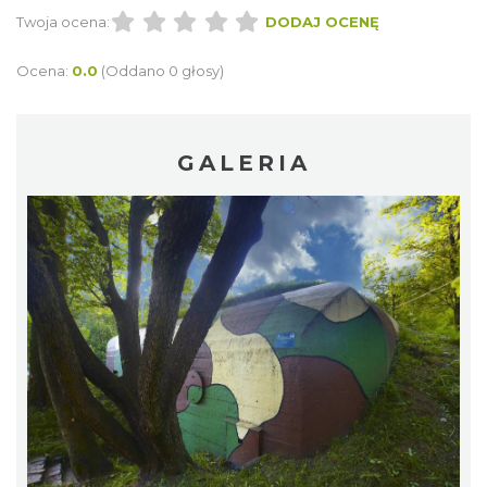
Twoja ocena:
DODAJ OCENĘ
Ocena:
0.0
(Oddano 0 głosy)
GALERIA