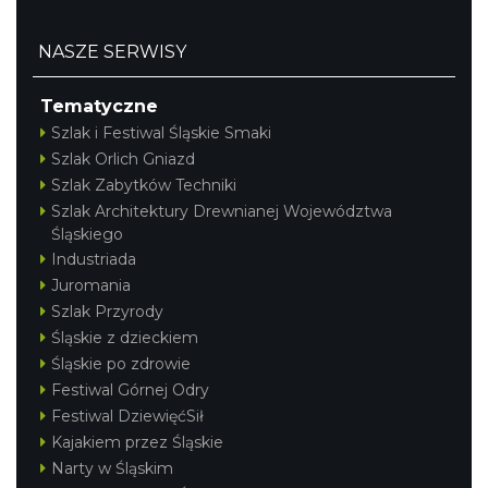
NASZE SERWISY
Tematyczne
Szlak i Festiwal Śląskie Smaki
Szlak Orlich Gniazd
Szlak Zabytków Techniki
Szlak Architektury Drewnianej Województwa
Śląskiego
Industriada
Juromania
Szlak Przyrody
Śląskie z dzieckiem
Śląskie po zdrowie
Festiwal Górnej Odry
Festiwal DziewięćSił
Kajakiem przez Śląskie
Narty w Śląskim