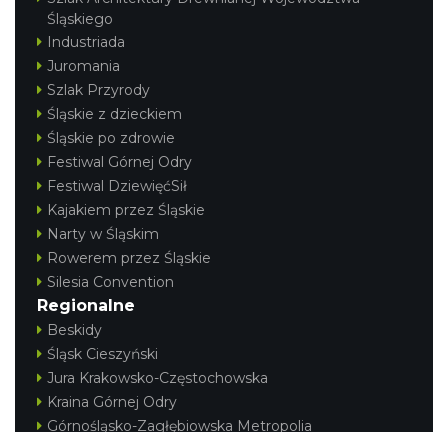
Śląskiego
Industriada
Juromania
Szlak Przyrody
Śląskie z dzieckiem
Śląskie po zdrowie
Festiwal Górnej Odry
Festiwal DziewięćSił
Kajakiem przez Śląskie
Narty w Śląskim
Rowerem przez Śląskie
Silesia Convention
Regionalne
Beskidy
Śląsk Cieszyński
Jura Krakowsko-Częstochowska
Kraina Górnej Odry
Górnośląsko-Zagłębiowska Metropolia