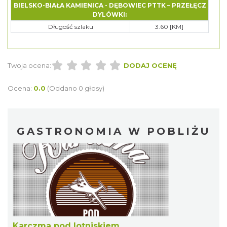
BIELSKO-BIAŁA KAMIENICA - DĘBOWIEC PTTK – PRZEŁĘCZ
DYLÓWKI:
Długość szlaku
3.60 [KM]
Twoja ocena:
DODAJ OCENĘ
Ocena:
0.0
(Oddano 0 głosy)
GASTRONOMIA W POBLIŻU
Karczma pod lotniskiem