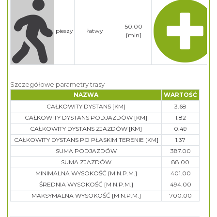
50.00
pieszy
łatwy
[min]
Szczegółowe parametry trasy
NAZWA
WARTOŚĆ
CAŁKOWITY DYSTANS [KM]
3.68
CAŁKOWITY DYSTANS PODJAZDÓW [KM]
1.82
CAŁKOWITY DYSTANS ZJAZDÓW [KM]
0.49
CAŁKOWITY DYSTANS PO PŁASKIM TERENIE [KM]
1.37
SUMA PODJAZDÓW
387.00
SUMA ZJAZDÓW
88.00
MINIMALNA WYSOKOŚĆ [M N.P.M.]
401.00
ŚREDNIA WYSOKOŚĆ [M N.P.M.]
494.00
MAKSYMALNA WYSOKOŚĆ [M N.P.M.]
700.00