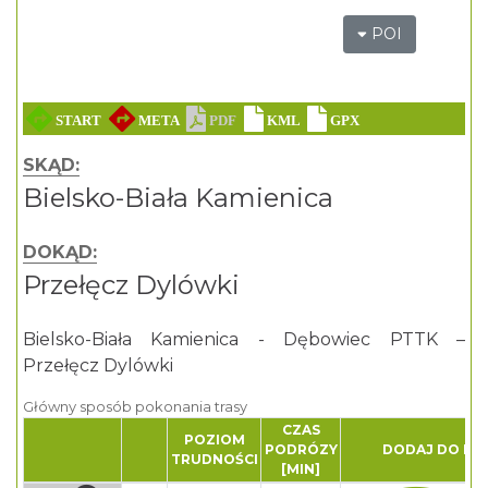
POI
SKĄD:
Bielsko-Biała Kamienica
DOKĄD:
Przełęcz Dylówki
Bielsko-Biała Kamienica - Dębowiec PTTK –
Przełęcz Dylówki
Główny sposób pokonania trasy
CZAS
POZIOM
PODRÓZY
DODAJ DO PL
TRUDNOŚCI
[MIN]