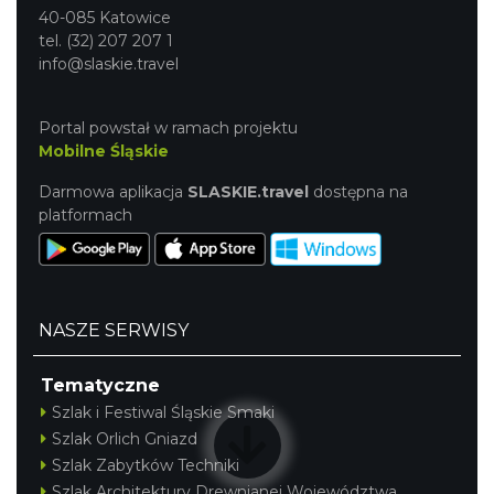
40-085 Katowice
tel. (32) 207 207 1
info@slaskie.travel
Portal powstał w ramach projektu
Mobilne Śląskie
Darmowa aplikacja
SLASKIE.travel
dostępna na
platformach
NASZE SERWISY
Tematyczne
Szlak i Festiwal Śląskie Smaki
Szlak Orlich Gniazd
Szlak Zabytków Techniki
Szlak Architektury Drewnianej Województwa