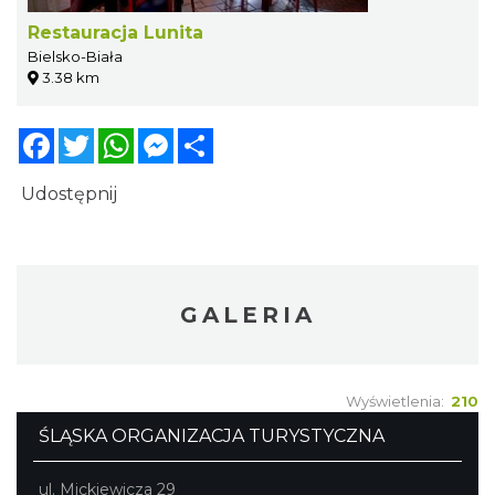
Restauracja Lunita
Bielsko-Biała
3.38 km
Facebook
Twitter
WhatsApp
Messenger
Share
Udostępnij
GALERIA
Wyświetlenia:
210
ŚLĄSKA ORGANIZACJA TURYSTYCZNA
ul. Mickiewicza 29