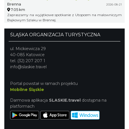
Brenna
2026-08-21
7.05 km
Zapraszamy na wyjątkowe spotkanie z Utopcem na malowniczym
Bajkowym Szlaku w Brennej.
ŚLĄSKA ORGANIZACJA TURYSTYCZNA
ul. Mickiewicza 29
40-085 Katowice
tel. (32) 207 207 1
info@slaskie.travel
Portal powstał w ramach projektu
Mobilne Śląskie
Darmowa aplikacja
SLASKIE.travel
dostępna na
platformach