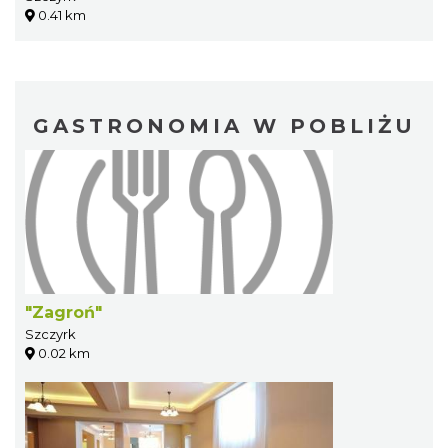
0.41 km
GASTRONOMIA W POBLIŻU
"Zagroń"
Szczyrk
0.02 km