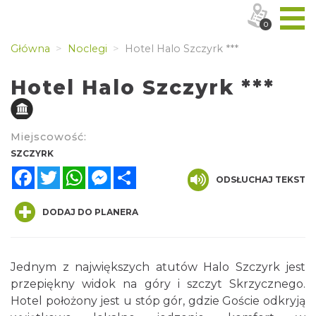
0
Główna
Noclegi
Hotel Halo Szczyrk ***
Hotel Halo Szczyrk ***
Miejscowość:
SZCZYRK
Facebook
Twitter
WhatsApp
Messenger
Share
ODSŁUCHAJ TEKST
DODAJ DO PLANERA
Jednym z największych atutów Halo Szczyrk jest
przepiękny widok na góry i szczyt Skrzycznego.
Hotel położony jest u stóp gór, gdzie Goście odkryją