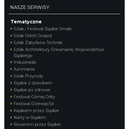
NASZE SERWISY
Tematyczne
Szlak i Festiwal Śląskie Smaki
Szlak Orlich Gniazd
Szlak Zabytków Techniki
Szlak Architektury Drewnianej Województwa
Śląskiego
Industriada
Juromania
Szlak Przyrody
Śląskie z dzieckiem
Śląskie po zdrowie
Festiwal Górnej Odry
Festiwal DziewięćSił
Kajakiem przez Śląskie
Narty w Śląskim
Rowerem przez Śląskie