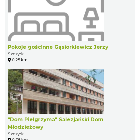
Pokoje gościnne Gąsiorkiewicz Jerzy
Szczyrk
0.25 km
"Dom Pielgrzyma" Salezjański Dom
Młodzieżowy
Szczyrk
0.35 km