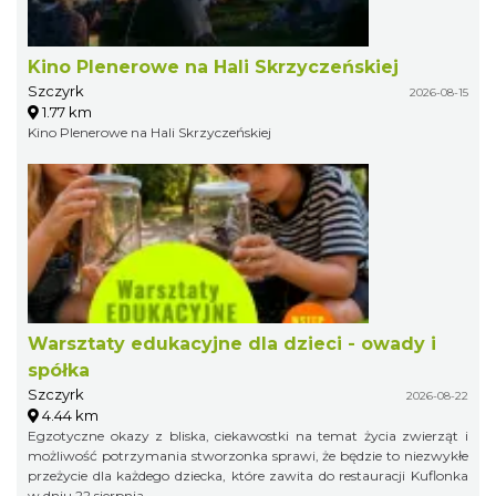
Kino Plenerowe na Hali Skrzyczeńskiej
Szczyrk
2026-08-15
1.77 km
Kino Plenerowe na Hali Skrzyczeńskiej
Warsztaty edukacyjne dla dzieci - owady i
spółka
Szczyrk
2026-08-22
4.44 km
Egzotyczne okazy z bliska, ciekawostki na temat życia zwierząt i
możliwość potrzymania stworzonka sprawi, że będzie to niezwykłe
przeżycie dla każdego dziecka, które zawita do restauracji Kuflonka
w dniu 22 sierpnia.