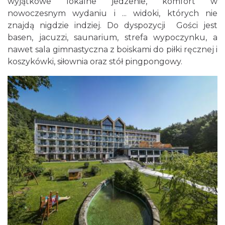
wyjątkowe lokalne jedzenie, komfort w
nowoczesnym wydaniu i ... widoki, których nie
znajdą nigdzie indziej. Do dyspozycji Gości jest
basen, jacuzzi, saunarium, strefa wypoczynku, a
nawet sala gimnastyczna z boiskami do piłki ręcznej i
koszykówki, siłownia oraz stół pingpongowy.