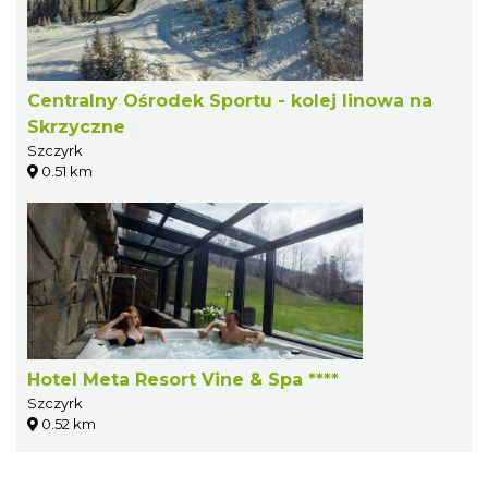
Centralny Ośrodek Sportu - kolej linowa na
Skrzyczne
Szczyrk
0.51 km
Hotel Meta Resort Vine & Spa ****
Szczyrk
0.52 km