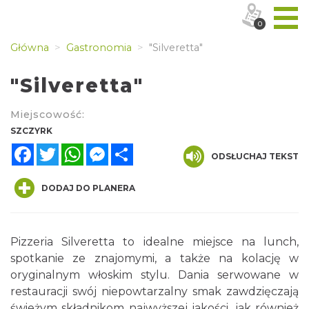
0
Główna
Gastronomia
"Silveretta"
"Silveretta"
Miejscowość:
SZCZYRK
Facebook
Twitter
WhatsApp
Messenger
Share
ODSŁUCHAJ TEKST
DODAJ DO PLANERA
Pizzeria Silveretta to idealne miejsce na lunch,
spotkanie ze znajomymi, a także na kolację w
oryginalnym włoskim stylu. Dania serwowane w
restauracji swój niepowtarzalny smak zawdzięczają
świeżym składnikom najwyższej jakości, jak również