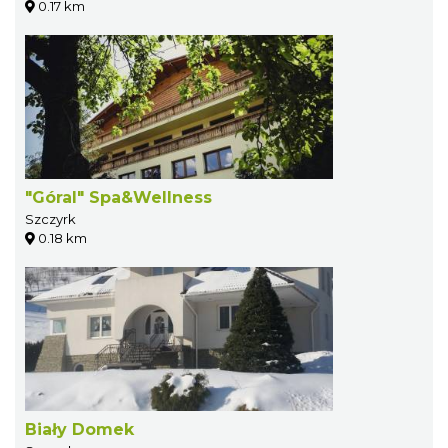
0.17 km
"Góral" Spa&Wellness
Szczyrk
0.18 km
Biały Domek