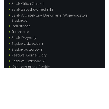
Szlak Orlich Gniazd
Szlak Zabytków Techniki
Szlak Architektury Drewnianej Województwa
Śląskiego
Industriada
Juromania
Szlak Przyrody
Śląskie z dzieckiem
Śląskie po zdrowie
Festiwal Górnej Odry
Festiwal DziewięćSił
Kajakiem przez Śląskie
Narty w Śląskim
Rowerem przez Śląskie
Silesia Convention
Regionalne
Beskidy
Śląsk Cieszyński
Jura Krakowsko-Częstochowska