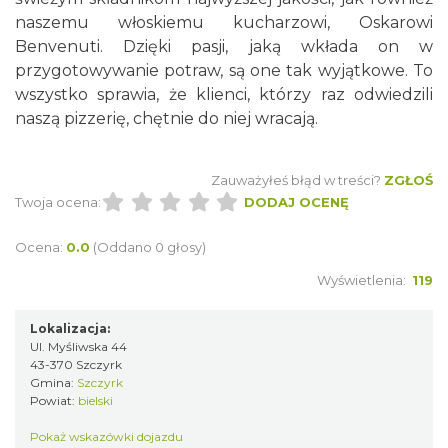
naszemu włoskiemu kucharzowi, Oskarowi
Benvenuti. Dzięki pasji, jaką wkłada on w
przygotowywanie potraw, są one tak wyjątkowe. To
wszystko sprawia, że klienci, którzy raz odwiedzili
naszą pizzerię, chętnie do niej wracają.
Zauważyłeś błąd w treści?
ZGŁOŚ
Twoja ocena:
DODAJ OCENĘ
Ocena:
0.0
(Oddano 0 głosy)
Wyświetlenia:
119
Lokalizacja:
Ul. Myśliwska 44
43-370 Szczyrk
Gmina:
Szczyrk
Powiat:
bielski
Pokaż wskazówki dojazdu