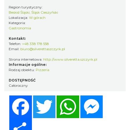
Region turystyczny:
Beskid Śląski, Śląsk Cieszyński
Lokalizacja:
W górach
Kategoria:
Gastronomia
Kontakt:
Telefon:
+48 338 178 558
Email:
biuro@silverettaszczyrk.pl
Strona internetowa:
http://www.silveretta.szczyrk.pl
Informacje ogólne:
Rodzaj obiektu:
Pizzeria
DOSTĘPNOŚĆ
Całoroczny
Facebook
Twitter
WhatsApp
Messenger
Share