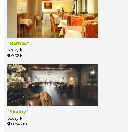
"Harnaś"
Szczyrk
0.32 km
"Skalny"
Szczyrk
0.84 km