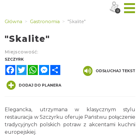
0
Główna
Gastronomia
"Skalite"
"Skalite"
Miejscowość:
SZCZYRK
Facebook
Twitter
WhatsApp
Messenger
Share
ODSŁUCHAJ TEKST
DODAJ DO PLANERA
Elegancka, utrzymana w klasycznym stylu
restauracja w Szczyrku oferuje Państwu połączenie
tradycyjnych polskich potraw z akcentami kuchni
europejskiej.