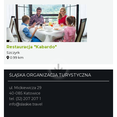
Restauracja "Kabardo"
Szczyrk
0.99 km
ŚLĄSKA ORGANIZACJA TURYSTYCZNA
ul. Mickiewicza 29
40-085 Katowice
tel. (32) 207 207 1
info@slaskie.travel