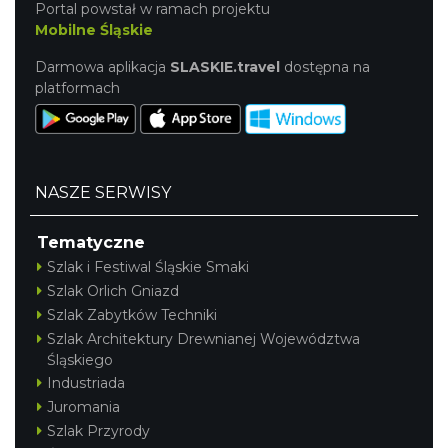
Portal powstał w ramach projektu
Mobilne Śląskie
Darmowa aplikacja
SLASKIE.travel
dostępna na
platformach
NASZE SERWISY
Tematyczne
Szlak i Festiwal Śląskie Smaki
Szlak Orlich Gniazd
Szlak Zabytków Techniki
Szlak Architektury Drewnianej Województwa
Śląskiego
Industriada
Juromania
Szlak Przyrody