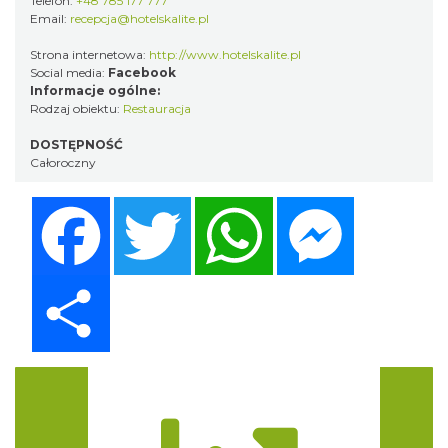
Telefon:
+48 785 177 777
Email:
recepcja@hotelskalite.pl
Strona internetowa:
http://www.hotelskalite.pl
Social media:
Facebook
Informacje ogólne:
Rodzaj obiektu:
Restauracja
DOSTĘPNOŚĆ
Całoroczny
Facebook
Twitter
WhatsApp
Messenger
Share