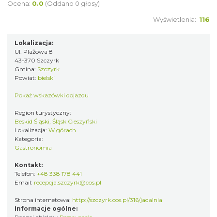
Ocena:
0.0
(Oddano 0 głosy)
Wyświetlenia:
116
Lokalizacja:
Ul. Plażowa 8
43-370 Szczyrk
Gmina:
Szczyrk
Powiat:
bielski
Pokaż wskazówki dojazdu
Region turystyczny:
Beskid Śląski, Śląsk Cieszyński
Lokalizacja:
W górach
Kategoria:
Gastronomia
Kontakt:
Telefon:
+48 338 178 441
Email:
recepcja.szczyrk@cos.pl
Strona internetowa:
http://szczyrk.cos.pl/316/jadalnia
Informacje ogólne: