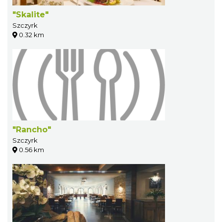
"Skalite"
Szczyrk
0.32 km
"Rancho"
Szczyrk
0.56 km