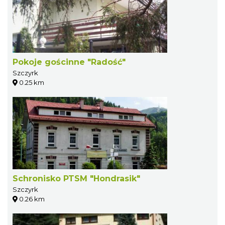
Pokoje gościnne "Radość"
Szczyrk
0.25 km
Schronisko PTSM "Hondrasik"
Szczyrk
0.26 km