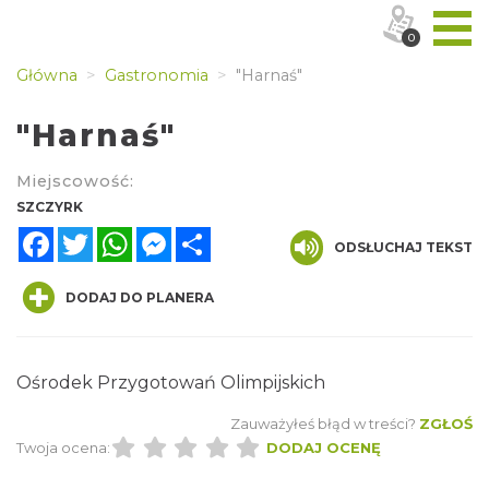
0
Główna
Gastronomia
"Harnaś"
"Harnaś"
Miejscowość:
SZCZYRK
Facebook
Twitter
WhatsApp
Messenger
Share
ODSŁUCHAJ TEKST
DODAJ DO PLANERA
Ośrodek Przygotowań Olimpijskich
Zauważyłeś błąd w treści?
ZGŁOŚ
Twoja ocena:
DODAJ OCENĘ