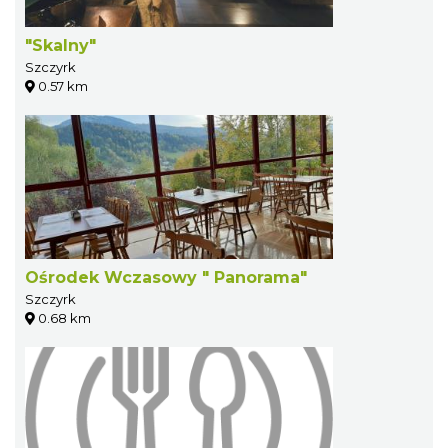
"Skalny"
Szczyrk
0.57 km
Ośrodek Wczasowy " Panorama"
Szczyrk
0.68 km