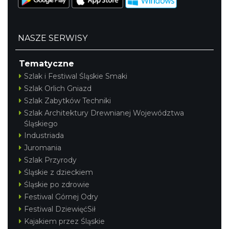
NASZE SERWISY
Tematyczne
Szlak i Festiwal Śląskie Smaki
Szlak Orlich Gniazd
Szlak Zabytków Techniki
Szlak Architektury Drewnianej Województwa
Śląskiego
Industriada
Juromania
Szlak Przyrody
Śląskie z dzieckiem
Śląskie po zdrowie
Festiwal Górnej Odry
Festiwal DziewięćSił
Kajakiem przez Śląskie