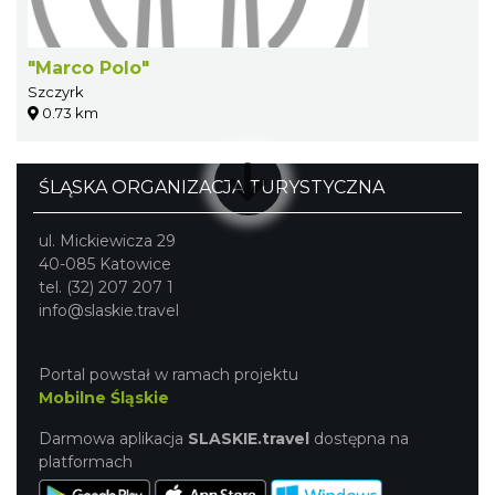
"Marco Polo"
Szczyrk
0.73 km
ŚLĄSKA ORGANIZACJA TURYSTYCZNA
ul. Mickiewicza 29
40-085 Katowice
tel. (32) 207 207 1
info@slaskie.travel
Portal powstał w ramach projektu
Mobilne Śląskie
Darmowa aplikacja
SLASKIE.travel
dostępna na
platformach