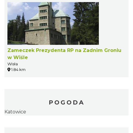
Zameczek Prezydenta RP na Zadnim Groniu
w Wiśle
Wisła
1.84 km
POGODA
Katowice