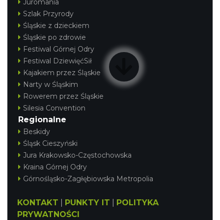
Juromania
Szlak Przyrody
Śląskie z dzieckiem
Śląskie po zdrowie
Festiwal Górnej Odry
Festiwal DziewięćSił
Kajakiem przez Śląskie
Narty w Śląskim
Rowerem przez Śląskie
Silesia Convention
Regionalne
Beskidy
Śląsk Cieszyński
Jura Krakowsko-Częstochowska
Kraina Górnej Odry
Górnośląsko-Zagłębiowska Metropolia
KONTAKT
|
PUNKTY IT
|
POLITYKA
PRYWATNOŚCI