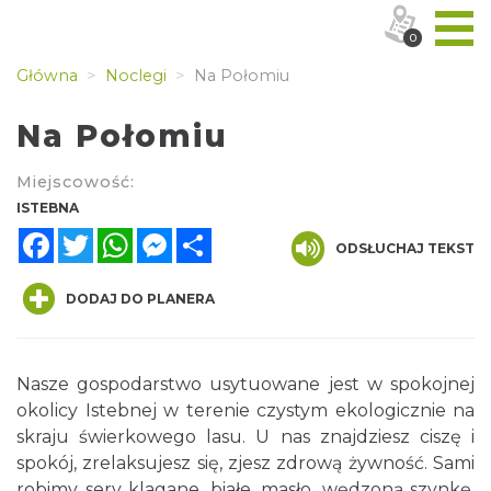
0
Główna
Noclegi
Na Połomiu
Na Połomiu
Miejscowość:
ISTEBNA
Facebook
Twitter
WhatsApp
Messenger
Share
ODSŁUCHAJ TEKST
DODAJ DO PLANERA
Nasze gospodarstwo usytuowane jest w spokojnej
okolicy Istebnej w terenie czystym ekologicznie na
skraju świerkowego lasu. U nas znajdziesz ciszę i
spokój, zrelaksujesz się, zjesz zdrową żywność. Sami
robimy sery klagane, białe, masło, wędzoną szynkę,