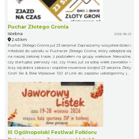
Puchar Złotego Gronia
Istebna
2026-08-23
2.45 km
Puchar Złotego Gronia już 23 sierpnia! Zapraszamy wszystkie dzieci i
młodzież do udziału w Pucharze Złotego Gronia, który odbędzie się
na naszej zielonej trasie, z podziałem na grupy wiekowe. Nieważne,
czy startujesz pierwszy raz, czy masz już za sobą wiele zawodów –
liczy się dobra zabawa i wspólne rowerowe święto! 23 sierpnia Złoty
Groń Ski & Bike Wpisowe: 120 zł Link do zapisów udostępnimy już
niebawem, więc obserwujcie profil organizatora, żeby niczego nie
przegapić!
III Ogólnopolski Festiwal Folkloru