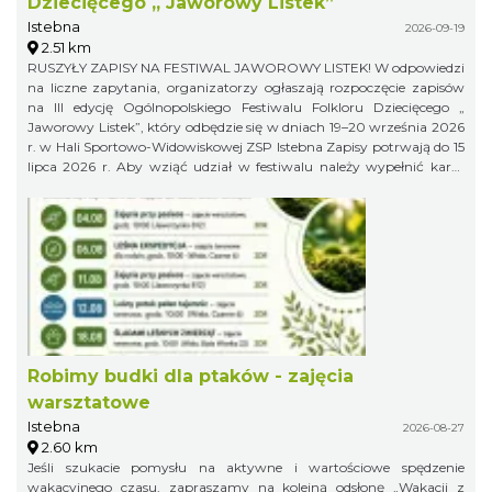
Dziecięcego „ Jaworowy Listek”
Istebna
2026-09-19
2.51 km
RUSZYŁY ZAPISY NA FESTIWAL JAWOROWY LISTEK! W odpowiedzi
na liczne zapytania, organizatorzy ogłaszają rozpoczęcie zapisów
na III edycję Ogólnopolskiego Festiwalu Folkloru Dziecięcego „
Jaworowy Listek”, który odbędzie się w dniach 19–20 września 2026
r. w Hali Sportowo-Widowiskowej ZSP Istebna Zapisy potrwają do 15
lipca 2026 r. Aby wziąć udział w festiwalu należy wypełnić kartę
zgłoszenia i klauzulę RODO i wysłać ją na adres:
jaworowylistek@gmail.com
Robimy budki dla ptaków - zajęcia
warsztatowe
Istebna
2026-08-27
2.60 km
Jeśli szukacie pomysłu na aktywne i wartościowe spędzenie
wakacyjnego czasu, zapraszamy na kolejną odsłonę „Wakacji z