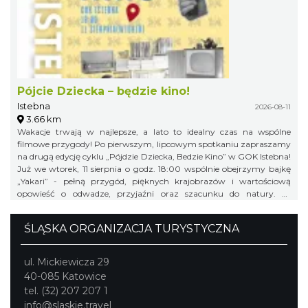
Pójcie Dziecka – będzie kino!
Istebna
2026-08-11
3.66 km
Wakacje trwają w najlepsze, a lato to idealny czas na wspólne
filmowe przygody! Po pierwszym, lipcowym spotkaniu zapraszamy
na drugą edycję cyklu „Pójdzie Dziecka, Bedzie Kino” w GOK Istebna!
Już we wtorek, 11 sierpnia o godz. 18:00 wspólnie obejrzymy bajkę
„Yakari” - pełną przygód, pięknych krajobrazów i wartościową
opowieść o odwadze, przyjaźni oraz szacunku do natury. To
doskonały pomysł na letni wieczór i świetna okazja, aby spędzić
wakacyjny czas w gronie rówieśników podczas wspólnego seansu.
ŚLĄSKA ORGANIZACJA TURYSTYCZNA
Zapraszamy na bajkę i... popcorn! Na wszystkich uczestników
będzie czekał kinowy poczęstunek. Gminny Ośrodek Kultury w
Istebnej 11 sierpnia (wtorek) godz. 18.00 Wstęp wolny! Obowiązują
ul. Mickiewicza 29
zapisy pod numerem telefonu: 791 452 222. Liczba miejsc jest
40-085 Katowice
ograniczona, dlatego zachęcamy do wcześniejszych zapisów.
tel. (32) 207 207 1
info@slaskie.travel