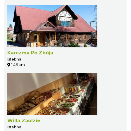
Karczma Po Zbóju
Istebna
1.46 km
Willa Zaolzie
Istebna