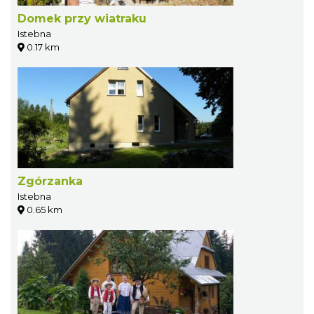
Domek przy wiatraku
Istebna
0.17 km
Zgórzanka
Istebna
0.65 km