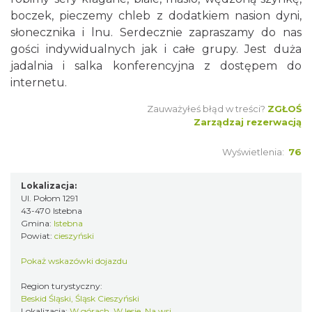
boczek, pieczemy chleb z dodatkiem nasion dyni,
słonecznika i lnu. Serdecznie zapraszamy do nas
gości indywidualnych jak i całe grupy. Jest duża
jadalnia i salka konferencyjna z dostępem do
internetu.
Zauważyłeś błąd w treści?
ZGŁOŚ
Zarządzaj rezerwacją
Wyświetlenia:
76
Lokalizacja:
Ul. Połom 1291
43-470 Istebna
Gmina:
Istebna
Powiat:
cieszyński
Pokaż wskazówki dojazdu
Region turystyczny:
Beskid Śląski, Śląsk Cieszyński
Lokalizacja:
W górach, W lesie, Na wsi