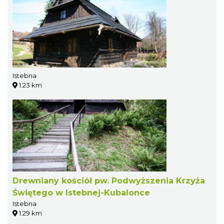
Istebna
1.23 km
Drewniany kościół pw. Podwyższenia Krzyża
Świętego w Istebnej-Kubalonce
Istebna
1.29 km