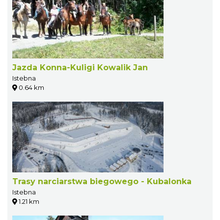
Jazda Konna-Kuligi Kowalik Jan
Istebna
0.64 km
Trasy narciarstwa biegowego - Kubalonka
Istebna
1.21 km