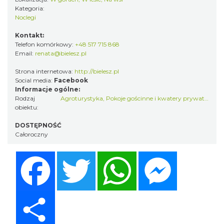
Kategoria:
Noclegi
Kontakt:
Telefon komórkowy:
+48 517 715 868
Email:
renata@bielesz.pl
Strona internetowa:
http://bielesz.pl
Social media:
Facebook
Informacje ogólne:
Rodzaj
Agroturystyka
,
Pokoje gościnne i kwatery prywatne
obiektu:
DOSTĘPNOŚĆ
Całoroczny
Facebook
Twitter
WhatsApp
Messenger
Share