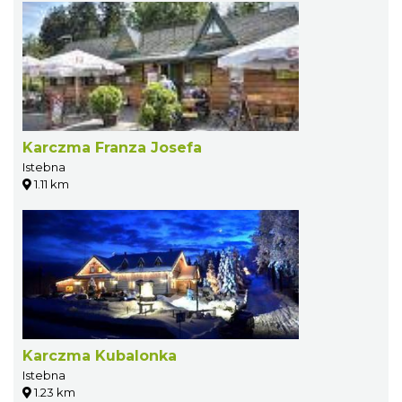
Karczma Franza Josefa
Istebna
1.11 km
Karczma Kubalonka
Istebna
1.23 km