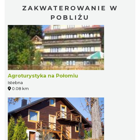
ZAKWATEROWANIE W
POBLIŻU
Agroturystyka na Połomiu
Istebna
0.08 km