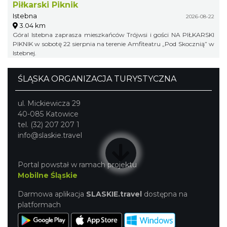
Piłkarski Piknik
Istebna
2026-08-22
3.04 km
Góral Istebna zaprasza mieszkańców Trójwsi i gości NA PIŁKARSKI
PIKNIK w sobotę 22 sierpnia na terenie Amfiteatru „Pod Skocznią” w
Istebnej.
ŚLĄSKA ORGANIZACJA TURYSTYCZNA
ul. Mickiewicza 29
40-085 Katowice
tel. (32) 207 207 1
info@slaskie.travel
Portal powstał w ramach projektu
Mobilne Śląskie
Darmowa aplikacja
SLASKIE.travel
dostępna na
platformach