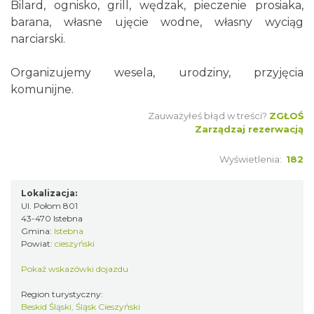
Bilard, ognisko, grill, wędzak, pieczenie prosiaka,
barana, własne ujęcie wodne, własny wyciąg
narciarski.
Organizujemy wesela, urodziny, przyjęcia
komunijne.
Zauważyłeś błąd w treści?
ZGŁOŚ
Zarządzaj rezerwacją
Wyświetlenia:
182
Lokalizacja:
Ul. Połom 801
43-470 Istebna
Gmina:
Istebna
Powiat:
cieszyński
Pokaż wskazówki dojazdu
Region turystyczny:
Beskid Śląski, Śląsk Cieszyński