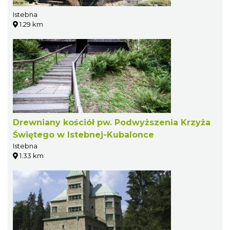
Istebna
1.29 km
Drewniany kościół pw. Podwyższenia Krzyża
Świętego w Istebnej-Kubalonce
Istebna
1.33 km