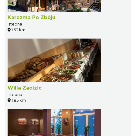
Karczma Po Zbóju
Istebna
1.53 km
Willa Zaolzie
Istebna
1.85 km