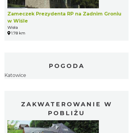
Zameczek Prezydenta RP na Zadnim Groniu
w Wiśle
Wisła
1.78 km
POGODA
Katowice
ZAKWATEROWANIE W
POBLIŻU