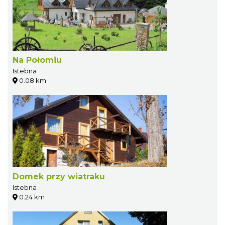
Na Połomiu
Istebna
0.08 km
Domek przy wiatraku
Istebna
0.24 km