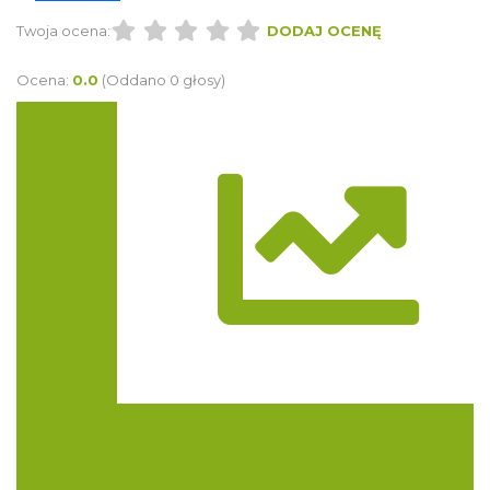
Twoja ocena:
DODAJ OCENĘ
Ocena:
0.0
(Oddano 0 głosy)
Trasa