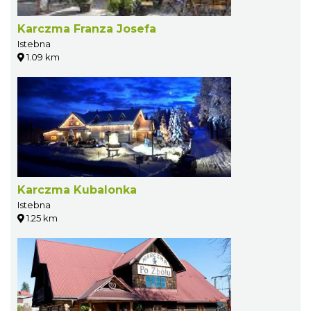
Karczma Franza Josefa
Istebna
1.09 km
Karczma Kubalonka
Istebna
1.25 km