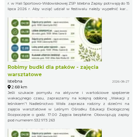
r. w Hali Sportowo-Widowiskowej ZSP Istebna Zapisy potrwają do 15
lipca 2026 r. Aby wziąć udział w festiwalu należy wypełnić kartę
zgłoszenia i klauzulę RODO i wysłać ją na adres:
jaworowylistek@gmail.com
Robimy budki dla ptaków - zajęcia
warsztatowe
Istebna
2026-08-27
2.68 km
Jeśli szukacie pomysłu na aktywne i wartościowe spędzenie
wakacyjnego czasu, zapraszamy na kolejną odsłonę „Wakacji z
leśnikiem”! Nadleśnictwo Wisła zaprasza rodziny z dziećmi na
zajęcia warsztatowe w Leśnym Ośrodku Edukacji Ekologicznej
Rozpoczęcie o godz. 17.00 Zajęcia bezpłatne. Obowiązują zapisy
pod numerem 532 973 263