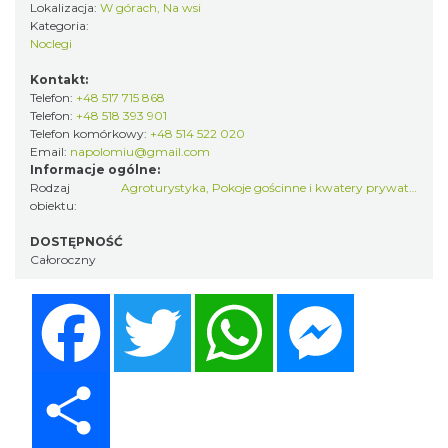
Lokalizacja:
W górach, Na wsi
Kategoria:
Noclegi
Kontakt:
Telefon:
+48 517 715 868
Telefon:
+48 518 393 901
Telefon komórkowy:
+48 514 522 020
Email:
napolomiu@gmail.com
Informacje ogólne:
Rodzaj
Agroturystyka
,
Pokoje gościnne i kwatery prywatne
obiektu:
DOSTĘPNOŚĆ
Całoroczny
Facebook
Twitter
WhatsApp
Messenger
Share