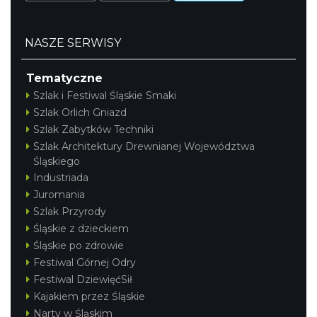
NASZE SERWISY
Tematyczne
Szlak i Festiwal Śląskie Smaki
Szlak Orlich Gniazd
Szlak Zabytków Techniki
Szlak Architektury Drewnianej Województwa
Śląskiego
Industriada
Juromania
Szlak Przyrody
Śląskie z dzieckiem
Śląskie po zdrowie
Festiwal Górnej Odry
Festiwal DziewięćSił
Kajakiem przez Śląskie
Narty w Śląskim