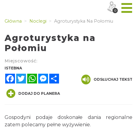
0
Główna
Noclegi
Agroturystyka Na Połomiu
Agroturystyka na
Połomiu
Miejscowość:
ISTEBNA
Facebook
Twitter
WhatsApp
Messenger
Share
ODSŁUCHAJ TEKST
DODAJ DO PLANERA
Gospodyni podaje doskonałe dania regionalne
zatem polecamy pełne wyżywienie.