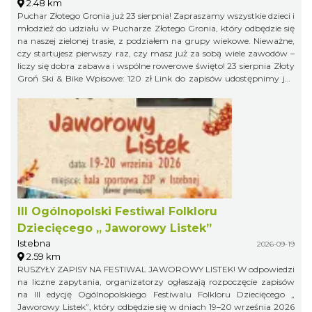
2.48 km
Puchar Złotego Gronia już 23 sierpnia! Zapraszamy wszystkie dzieci i
młodzież do udziału w Pucharze Złotego Gronia, który odbędzie się
na naszej zielonej trasie, z podziałem na grupy wiekowe. Nieważne,
czy startujesz pierwszy raz, czy masz już za sobą wiele zawodów –
liczy się dobra zabawa i wspólne rowerowe święto! 23 sierpnia Złoty
Groń Ski & Bike Wpisowe: 120 zł Link do zapisów udostępnimy już
niebawem, więc obserwujcie profil organizatora, żeby niczego nie
przegapić!
III Ogólnopolski Festiwal Folkloru
Dziecięcego „ Jaworowy Listek”
Istebna
2026-09-19
2.59 km
RUSZYŁY ZAPISY NA FESTIWAL JAWOROWY LISTEK! W odpowiedzi
na liczne zapytania, organizatorzy ogłaszają rozpoczęcie zapisów
na III edycję Ogólnopolskiego Festiwalu Folkloru Dziecięcego „
Jaworowy Listek”, który odbędzie się w dniach 19–20 września 2026