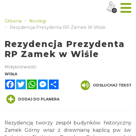
0
Główna
Noclegi
Rezydencja Prezydenta RP Zamek W Wiśle
Rezydencja Prezydenta
RP Zamek w Wiśle
Miejscowość:
WISŁA
Facebook
Twitter
WhatsApp
Messenger
Share
ODSŁUCHAJ TEKST
DODAJ DO PLANERA
Rezydencję tworzy zespół budynków: historyczny
Zamek Górny wraz z drewnianą kaplicą pw. św.