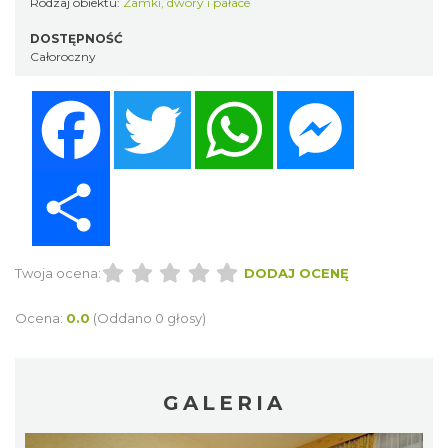
Rodzaj obiektu:
Zamki, dwory i pałace
DOSTĘPNOŚĆ
Całoroczny
Facebook
Twitter
WhatsApp
Messenger
Share
Twoja ocena:
DODAJ OCENĘ
Ocena:
0.0
(Oddano 0 głosy)
GALERIA