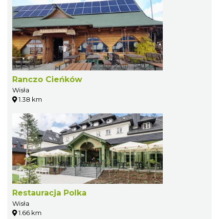
Ranczo Cieńków
Wisła
1.38 km
Restauracja Polka
Wisła
1.66 km