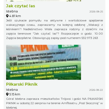
Jak czytać las
Istebna
2026-08-25
4.81 km
Jeśli szukacie pomysłu na aktywne i wartościowe spędzenie
wakacyjnego czasu, zapraszamy na kolejną odsłonę „Wakacji z
leśnikiem”! Nadleśnictwo Wisła zaprasza rodziny z dziećmi na
zajęcia terenowe "Jak czytać las"? Rozpoczęcie o godz. 10.00
Zajęcia bezpłatne. Obowiązują zapisy pod numerem 532 973 263
Piłkarski Piknik
Istebna
2026-08-22
5.15 km
Góral Istebna zaprasza mieszkańców Trójwsi i gości NA PIŁKARSKI
PIKNIK w sobotę 22 sierpnia na terenie Amfiteatru „Pod Skocznią” w
Istebnej.