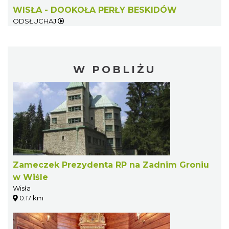
WISŁA - DOOKOŁA PERŁY BESKIDÓW
ODSŁUCHAJ
W POBLIŻU
Zameczek Prezydenta RP na Zadnim Groniu
w Wiśle
Wisła
0.17 km