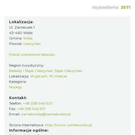
Wyświetlenia:
3571
Lokalizacja:
Ul. Zameczek 1
43-460 Wisła
Gmina:
Wisła
Powiat:
cieszyński
Pokaż wskazówki dojazdu
Region turystyczny:
Beskidy i Śląsk Cieszyński, Śląsk Cieszyński
Lokalizacja:
W górach, W mieście
Kategoria:
Noclegi
Kontakt:
Telefon:
+48 338 546 500
Fax:
+48 338 546 501
Email:
zamekwisla@zamekwisla.pl
Strona internetowa:
http://www.zamekwisla.pl
Informacje ogólne: