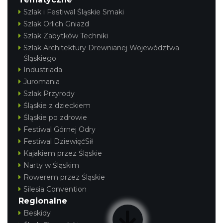
Szlak i Festiwal Śląskie Smaki
Szlak Orlich Gniazd
Szlak Zabytków Techniki
Szlak Architektury Drewnianej Województwa
Śląskiego
Industriada
Juromania
Szlak Przyrody
Śląskie z dzieckiem
Śląskie po zdrowie
Festiwal Górnej Odry
Festiwal DziewięćSił
Kajakiem przez Śląskie
Narty w Śląskim
Rowerem przez Śląskie
Silesia Convention
Regionalne
Beskidy