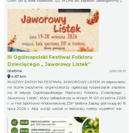
Groń Ski & Bike Wpisowe: 120 zł Link do zapisów udostępnimy już
niebawem, więc obserwujcie profil organizatora, żeby niczego nie
przegapić!
III Ogólnopolski Festiwal Folkloru
Dziecięcego „ Jaworowy Listek”
Istebna
2026-09-19
4.67 km
RUSZYŁY ZAPISY NA FESTIWAL JAWOROWY LISTEK! W odpowiedzi
na liczne zapytania, organizatorzy ogłaszają rozpoczęcie zapisów
na III edycję Ogólnopolskiego Festiwalu Folkloru Dziecięcego „
Jaworowy Listek”, który odbędzie się w dniach 19–20 września 2026
r. w Hali Sportowo-Widowiskowej ZSP Istebna Zapisy potrwają do 15
lipca 2026 r. Aby wziąć udział w festiwalu należy wypełnić kartę
zgłoszenia i klauzulę RODO i wysłać ją na adres:
jaworowylistek@gmail.com