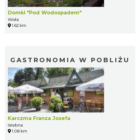
Domki "Pod Wodospadem"
Wisła
1.62 km
GASTRONOMIA W POBLIŻU
Karczma Franza Josefa
Istebna
1.08 km