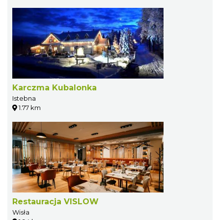
Karczma Kubalonka
Istebna
1.77 km
Restauracja VISLOW
Wisła