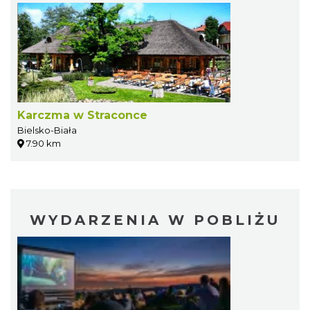
Karczma w Straconce
Bielsko-Biała
7.90 km
WYDARZENIA W POBLIŻU