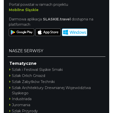
Portal powstał w ramach projektu
Mobilne Śląskie
Darmowa aplikacja
SLASKIE.travel
dostępna na
platformach
NASZE SERWISY
Tematyczne
Szlak i Festiwal Śląskie Smaki
Szlak Orlich Gniazd
Szlak Zabytków Techniki
Szlak Architektury Drewnianej Województwa
Śląskiego
Industriada
Juromania
Szlak Przyrody