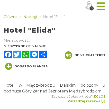
0
Główna
Noclegi
Hotel "Elida"
Hotel "Elida"
Miejscowość:
MIĘDZYBRODZIE BIALSKIE
Facebook
Twitter
WhatsApp
Messenger
Share
ODSŁUCHAJ TEKST
DODAJ DO PLANERA
Hotel w Międzybrodziu Bialskim, położony u
podnuża Góry Żar nad Jezriorem Międzybrodzkim.
Zauważyłeś błąd w treści?
ZGŁOŚ
Zarządzaj rezerwacją