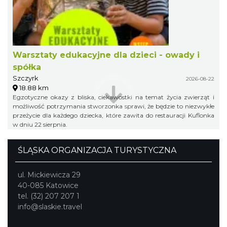
Warsztaty edukacyjne dla dzieci - owady i
spółka
Szczyrk
2026-08-22
18.88 km
Egzotyczne okazy z bliska, ciekawostki na temat życia zwierząt i
możliwość potrzymania stworzonka sprawi, że będzie to niezwykłe
przeżycie dla każdego dziecka, które zawita do restauracji Kuflonka
w dniu 22 sierpnia.
ŚLĄSKA ORGANIZACJA TURYSTYCZNA
ul. Mickiewicza 29
40-085 Katowice
tel. (32) 207 207 1
info@slaskie.travel