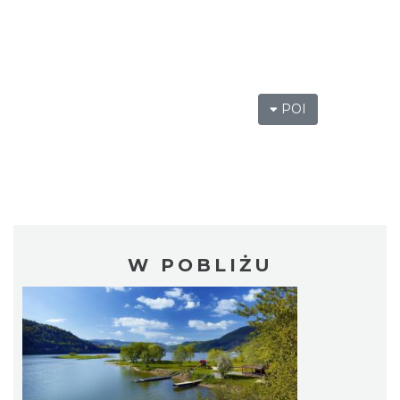
POI
W POBLIŻU