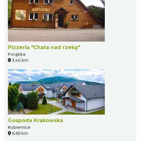
Pizzeria "Chata nad rzeką"
Porąbka
3.40 km
Gospoda Krakowska
Kobiernice
6.69 km