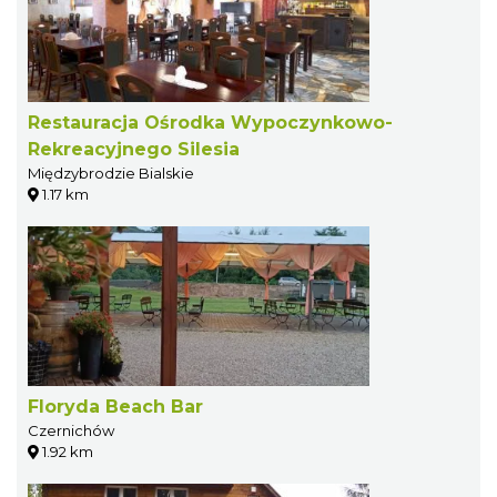
Restauracja Ośrodka Wypoczynkowo-
Rekreacyjnego Silesia
Międzybrodzie Bialskie
1.17 km
Floryda Beach Bar
Czernichów
1.92 km