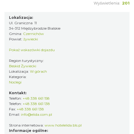
Wyświetlenia:
201
Lokalizacja:
Ul. Graniczna 11
34-312 Międzybrodzie Bialskie
Gmina:
Czernichów
Powiat:
żywiecki
Pokaż wskazówki dojazdu
Region turystyczny:
Beskid Żywiecki
Lokalizacja:
W górach
Kategoria:
Noclegi
Kontakt:
Telefon:
+48 338 661 158
Telefon:
+48 338 661 138
Fax:
+48 338 661 138
Email:
info@elida.com.pl
Strona internetowa:
www.hotelelida.bls.pl
Informacje ogólne: