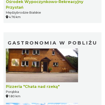
Ośrodek Wypoczynkowo-Rekreacyjny
Przystań
Międzybrodzie Bialskie
4.76 km
GASTRONOMIA W POBLIŻU
Pizzeria "Chata nad rzeką"
Porąbka
1.80 km