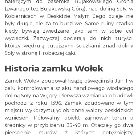
należącym do pasemka Bujakowskiego Gronia
(zwanego też Bujakowską Górą), nad doliną Soły, w
Kobiernicach w Beskidzie Małym. Jego dzieje nie
były długie, ale za to burzliwe. Same ruiny rzadko
kiedy bywają zwiedzane jako sam w sobie cel
wycieczki. Zazwyczaj docierają do nich turyści,
którzy wędrują tutejszymi ścieżkami znad doliny
Soły w stronę Hrobaczej Łąki.
Historia zamku Wołek
Zamek Wołek zbudował książę oświęcimski Jan I w
celu kontrolowania szlaku handlowego wiodącego
doliną Soły na Węgry. Pierwsza wzmianka o budowli
pochodzi z roku 1396. Zamek zbudowano w tym
miejscu wykorzystując obronne walory beskidzkich
wzniesień. Półowalny obiekt zajmował teren o
średnicy w przybliżeniu 35-40 m. Otaczały go dwa
pierścienie murów, z których potężniejszy,