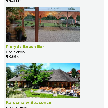
4.59 km
Floryda Beach Bar
Czernichów
6.86 km
Karczma w Straconce
Bielsko-Biała