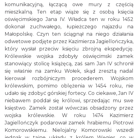
komunikacyjną, łączącą owe mury z częścią
mieszkalną. Ten etap wiąże się z osobą księcia
oświęcimskiego Jana IV. Władca ten w roku 1452
dokonał zuchwałego, łupieżczego najazdu na
Małopolskę. Czyn ten ściągnął na niego działania
odwetowe podjęte przez Kazimierza Jagiellończyka,
który wysłał przeciw księciu zbrojną ekspedycję.
Królewskie wojska zdobyły oświęcimski zamek
stanowiący stolicę książęcą, zaś sam Jan IV schronił
się właśnie na zamku Wołek, skąd zresztą nadal
kierował rozbójniczym procederem. Wojskom
królewskim, pomimo oblężenia w 1454 roku, nie
udało się zdobyć górskiej fortecy. Co ciekawe, Jan IV
niebawem poddał się królowi, sprzedając mu swe
księstwo. Zamek został wówczas obsadzony przez
wojska królewskie. W roku 1474 Kazimierz
Jagiellończyk podarował zamek hrabiemu Piotrowi
Komorowskiemu. Nielojalny Komorowski wszedł
jednak w tajne układy z królem Węgier, co w