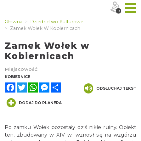
0
Główna
Dziedzictwo Kulturowe
Zamek Wołek W Kobiernicach
Zamek Wołek w
Kobiernicach
Miejscowość:
KOBIERNICE
Facebook
Twitter
WhatsApp
Messenger
Share
ODSŁUCHAJ TEKST
DODAJ DO PLANERA
Po zamku Wołek pozostały dziś nikłe ruiny. Obiekt
ten, zbudowany w XIV w., wznosił się na wzgórzu