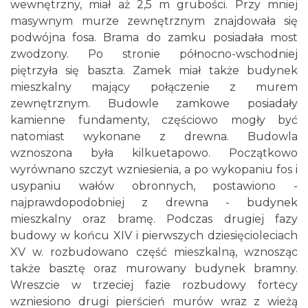
wewnętrzny, miał aż 2,5 m grubości. Przy mniej
masywnym murze zewnętrznym znajdowała się
podwójna fosa. Brama do zamku posiadała most
zwodzony. Po stronie północno-wschodniej
piętrzyła się baszta. Zamek miał także budynek
mieszkalny mający połączenie z murem
zewnętrznym. Budowle zamkowe posiadały
kamienne fundamenty, częściowo mogły być
natomiast wykonane z drewna. Budowla
wznoszona była kilkuetapowo. Początkowo
wyrównano szczyt wzniesienia, a po wykopaniu fos i
usypaniu wałów obronnych, postawiono -
najprawdopodobniej z drewna - budynek
mieszkalny oraz bramę. Podczas drugiej fazy
budowy w końcu XIV i pierwszych dziesięcioleciach
XV w. rozbudowano część mieszkalną, wznosząc
także basztę oraz murowany budynek bramny.
Wreszcie w trzeciej fazie rozbudowy fortecy
wzniesiono drugi pierścień murów wraz z wieżą