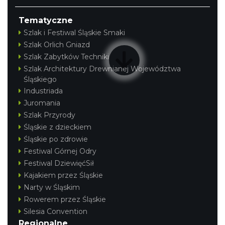
Tematyczne
Szlak i Festiwal Śląskie Smaki
Szlak Orlich Gniazd
Szlak Zabytków Techniki
Szlak Architektury Drewnianej Województwa
Śląskiego
Industriada
Juromania
Szlak Przyrody
Śląskie z dzieckiem
Śląskie po zdrowie
Festiwal Górnej Odry
Festiwal DziewięćSił
Kajakiem przez Śląskie
Narty w Śląskim
Rowerem przez Śląskie
Silesia Convention
Regionalne