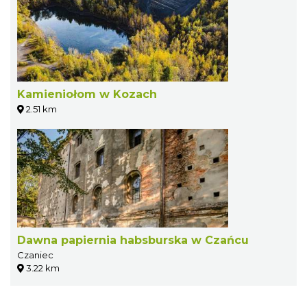
Kamieniołom w Kozach
2.51 km
Dawna papiernia habsburska w Czańcu
Czaniec
3.22 km