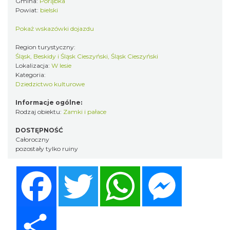
Gmina:
Porąbka
Powiat:
bielski
Pokaż wskazówki dojazdu
Region turystyczny:
Śląsk, Beskidy i Śląsk Cieszyński, Śląsk Cieszyński
Lokalizacja:
W lesie
Kategoria:
Dziedzictwo kulturowe
Informacje ogólne:
Rodzaj obiektu:
Zamki i pałace
DOSTĘPNOŚĆ
Całoroczny
pozostały tylko ruiny
Facebook
Twitter
WhatsApp
Messenger
Share