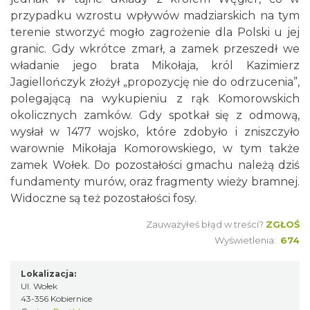
przypadku wzrostu wpływów madziarskich na tym
terenie stworzyć mogło zagrożenie dla Polski u jej
granic. Gdy wkrótce zmarł, a zamek przeszedł we
władanie jego brata Mikołaja, król Kazimierz
Jagiellończyk złożył „propozycję nie do odrzucenia”,
polegającą na wykupieniu z rąk Komorowskich
okolicznych zamków. Gdy spotkał się z odmową,
wysłał w 1477 wojsko, które zdobyło i zniszczyło
warownie Mikołaja Komorowskiego, w tym także
zamek Wołek. Do pozostałości gmachu należą dziś
fundamenty murów, oraz fragmenty wieży bramnej.
Widoczne są też pozostałości fosy.
Zauważyłeś błąd w treści?
ZGŁOŚ
Wyświetlenia:
674
Lokalizacja:
Ul. Wołek
43-356 Kobiernice