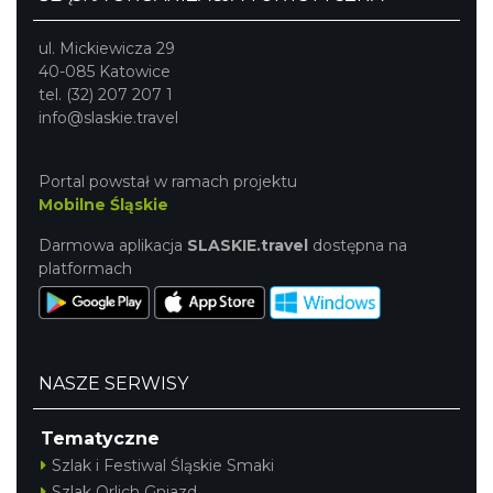
ul. Mickiewicza 29
40-085 Katowice
tel. (32) 207 207 1
info@slaskie.travel
Portal powstał w ramach projektu
Mobilne Śląskie
Darmowa aplikacja
SLASKIE.travel
dostępna na
platformach
NASZE SERWISY
Tematyczne
Szlak i Festiwal Śląskie Smaki
Szlak Orlich Gniazd