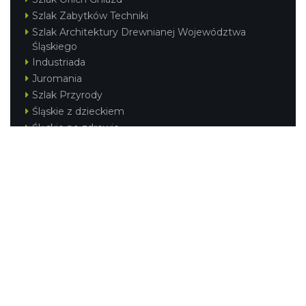
Szlak Zabytków Techniki
Szlak Architektury Drewnianej Województwa
Śląskiego
Industriada
Juromania
Szlak Przyrody
Śląskie z dzieckiem
Śląskie po zdrowie
Festiwal Górnej Odry
Festiwal DziewięćSił
Kajakiem przez Śląskie
Narty w Śląskim
Rowerem przez Śląskie
Silesia Convention
Regionalne
Beskidy
Śląsk Cieszyński
Jura Krakowsko-Częstochowska