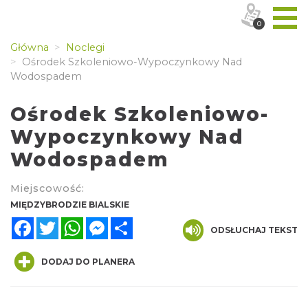
0
Główna
Noclegi
Ośrodek Szkoleniowo-Wypoczynkowy Nad
Wodospadem
Ośrodek Szkoleniowo-
Wypoczynkowy Nad
Wodospadem
Miejscowość:
MIĘDZYBRODZIE BIALSKIE
Facebook
Twitter
WhatsApp
Messenger
Share
ODSŁUCHAJ TEKST
DODAJ DO PLANERA