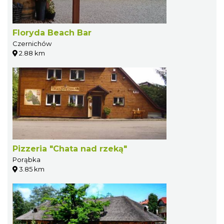
Floryda Beach Bar
Czernichów
2.88 km
Pizzeria "Chata nad rzeką"
Porąbka
3.85 km