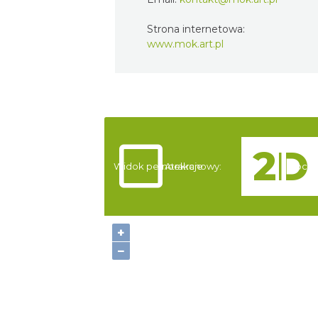
Strona internetowa:
www.mok.art.pl
Widok pełnoekranowy:
Atrakcje
Nocle
+
−