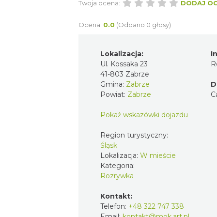
Twoja ocena:
DODAJ O
Ocena:
0.0
(Oddano 0 głosy)
Lokalizacja:
I
Ul. Kossaka 23
R
41-803 Zabrze
Gmina:
Zabrze
D
Powiat:
Zabrze
C
Pokaż wskazówki dojazdu
Region turystyczny:
Śląsk
Lokalizacja:
W mieście
Kategoria:
Rozrywka
Kontakt:
Telefon:
+48 322 747 338
Email:
kontakt@mok.art.pl