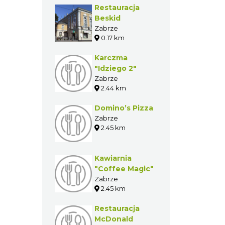
GASTRONOMIA W
POBLIŻU
Restauracja
Beskid
Zabrze
0.17 km
Karczma
"Idziego 2"
Zabrze
2.44 km
Domino’s Pizza
Zabrze
2.45 km
Kawiarnia