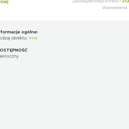
Zauważyłeś błąd w treści?
ZG
CENĘ
Wyświetlenia
nformacje ogólne:
odzaj obiektu:
Inne
OSTĘPNOŚĆ
ałoroczny