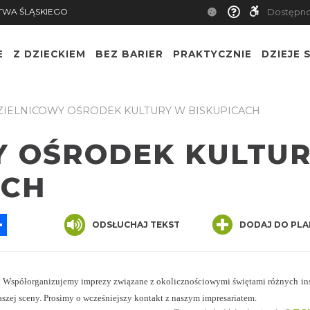
TWA ŚLĄSKIEGO
Dostępn
E
Z DZIECKIEM
BEZ BARIER
PRAKTYCZNIE
DZIEJE S
IELNICOWY OŚRODEK KULTURY W BISKUPICACH
Y OŚRODEK KULTU
ACH
App
ssenger
Share
ODSŁUCHAJ TEKST
DODAJ DO PLA
. Współorganizujemy imprezy związane z okolicznościowymi świętami różnych ins
szej sceny. Prosimy o wcześniejszy kontakt z naszym impresariatem.