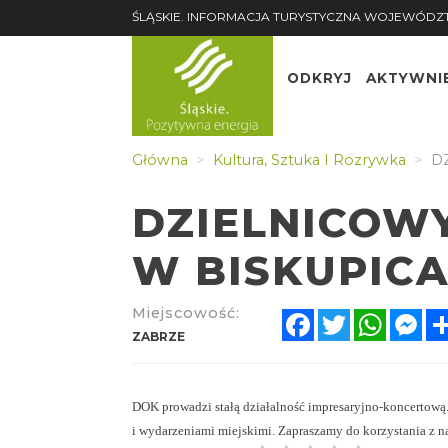
ŚLĄSKIE. INFORMACJA TURYSTYCZNA WOJEWÓDZ
ODKRYJ
AKTYWNI
Główna
Kultura, Sztuka I Rozrywka
DZ
DZIELNICOW
W BISKUPIC
Miejscowość:
Facebook
Twitter
Whats
Me
ZABRZE
DOK prowadzi stałą działalność impresaryjno-koncertową
i wydarzeniami miejskimi. Zapraszamy do korzystania z na