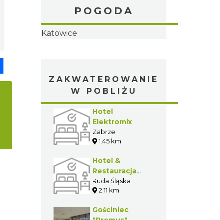
POGODA
pp
senger
Share
ZAKWATEROWANIE
W POBLIŻU
Hotel
Elektromix
Zabrze
1.45 km