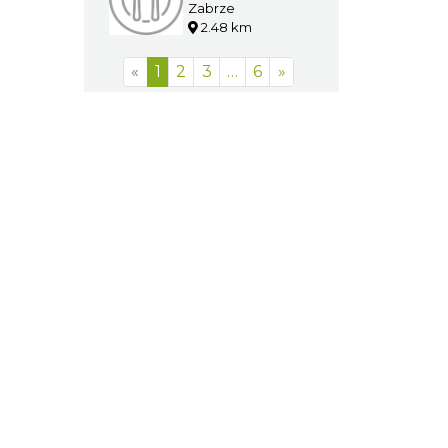
"Coffee Magic"
Zabrze
2.45 km
Restauracja
McDonald
Zabrze
2.48 km
«
1
2
3
…
6
»