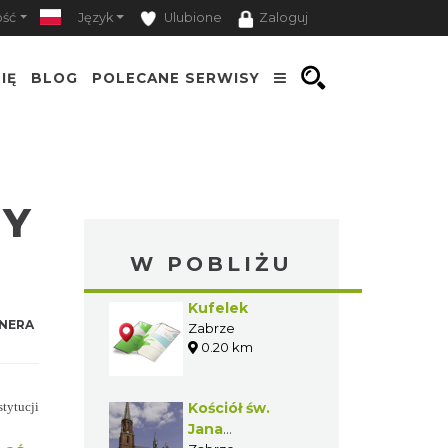
ość
Język
Ulubione
Zaloguj
IĘ
BLOG
POLECANE SERWISY
RY
W POBLIŻU
Kufelek
NERA
Zabrze
0.20 km
tytucji
Kościół św.
Jana