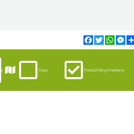
Facebook
Twitter
WhatsA
Mes
gi
Trasy
Pokaż/Ukryj markery