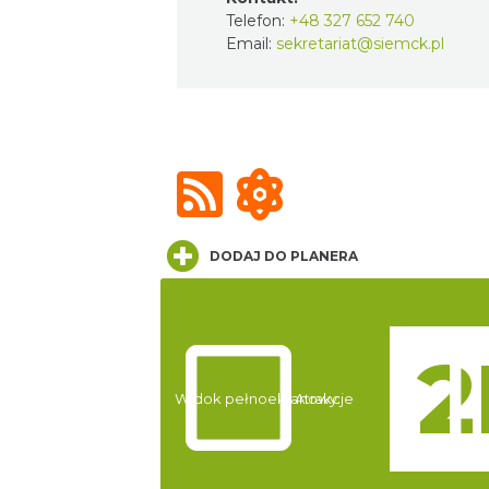
Telefon:
+48 327 652 740
Email:
sekretariat@siemck.pl
DODAJ DO PLANERA
Widok pełnoekranowy:
Atrakcje