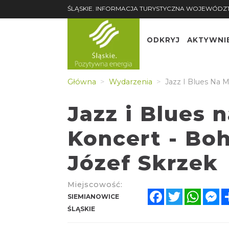
ŚLĄSKIE. INFORMACJA TURYSTYCZNA WOJEWÓDZ
ODKRYJ
AKTYWNI
Główna
Wydarzenia
Jazz I Blues Na M
Jazz i Blues 
Koncert - Bo
Józef Skrzek
Miejscowość:
Facebook
Twitter
Whats
M
SIEMIANOWICE
ŚLĄSKIE