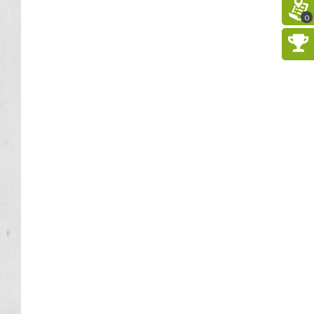
Kult – Pomarańczowa Trasa
2026
0
Katowice
5.32 km
2026-11-14
Myslovitz - Sentymentalny
powrót do lat 2000
Katowice
5.32 km
2026-11-15
Poland Bachaturo Festiwal
Katowice
5.34 km
2026-08-14
17th WORLD BRIDGE SERIES
– Katowice 2026
Katowice
5.34 km
2026-08-20
LORD OF THE DANCE - 30th
Anniversary Tour
Katowice