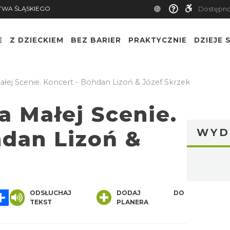
TWA ŚLĄSKIEGO
Dostępn
E
Z DZIECKIEM
BEZ BARIER
PRAKTYCZNIE
DZIEJE S
ałej Scenie. Koncert - Bohdan Lizoń & Józef Skrzek
na Małej Scenie.
hdan Lizoń &
WYD
App
essenger
Share
ODSŁUCHAJ
DODAJ DO
TEKST
PLANERA