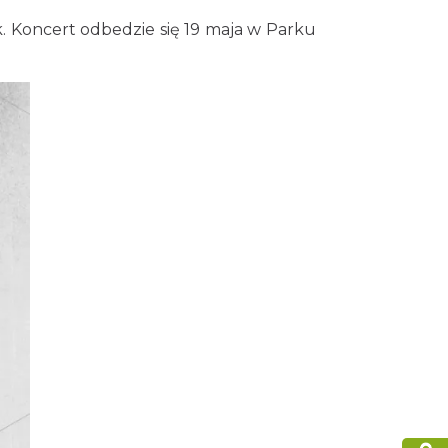
. Koncert odbedzie się 19 maja w Parku
Śląsko Wilijo
Chorzów
3.10 km
2026-12-13
Silesia Memoriał Kamili
Skolimowskiej
Chorzów
3.75 km
2026-08-23
Silesia Marathon 2026
Chorzów
3.75 km
2026-10-04
Fajer Festiwal 2026
Chorzów
3.75 km
2026-08-28