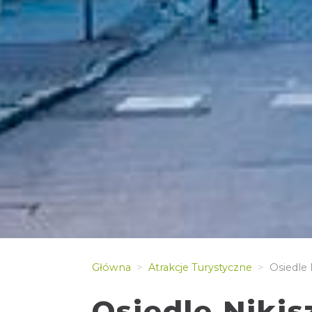
Główna
Atrakcje Turystyczne
Osiedle 
Osiedle Niki