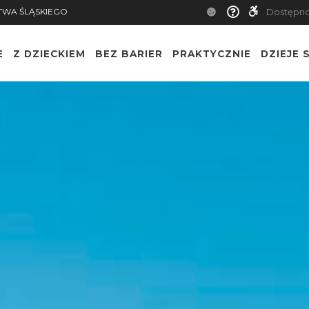
TWA ŚLĄSKIEGO
Dostępn
E
Z DZIECKIEM
BEZ BARIER
PRAKTYCZNIE
DZIEJE S