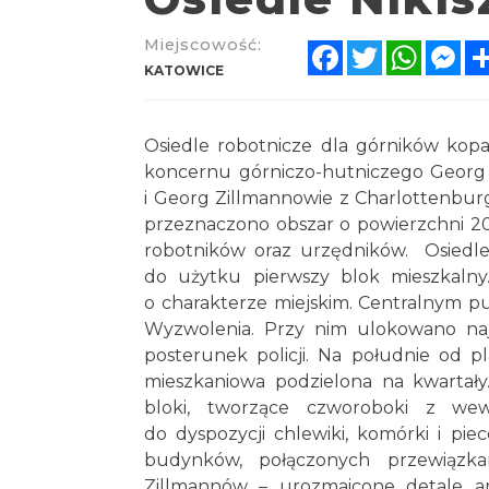
Miejscowość:
Facebook
Twitter
Whats
Me
KATOWICE
Osiedle robotnicze dla górników kopa
koncernu górniczo-hutniczego Georg v
i Georg Zillmannowie z Charlottenbu
przeznaczono obszar o powierzchni 2
robotników oraz urzędników. Osiedl
do użytku pierwszy blok mieszkaln
o charakterze miejskim. Centralnym p
Wyzwolenia. Przy nim ulokowano najwa
posterunek policji. Na południe od p
mieszkaniowa podzielona na kwarta
bloki, tworzące czworoboki z wew
do dyspozycji chlewiki, komórki i pi
budynków, połączonych przewiązk
Zillmannów – urozmaicone detale a