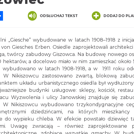
App
ssenger
Share
ODSŁUCHAJ TEKST
DODAJ DO PLA
lni „Giesche” wybudowane w latach 1908–1918 z inicj
on Giesches Erben. Osiedle zaprojektowali architekci
rga, twórcy zabudowy Giszowca. Na budowę nowego os
0 hektarów, a docelowo miało w nim zamieszkać około
e wybudowano w latach 1908-1918, a w 1911 roku o
y. W Nikiszowcu zastosowano zwartą, blokową zab
unktem układu urbanistycznego osiedla był wydłużony
żniejsze budynki usługowe: sklepy, kościół, restaur
lacu Wyzwolenia i ulicy Janowskiej znajduje się zab
ły. W Nikiszowcu wybudowano trzykondygnacyjne ce
nętrznymi dziedzińcami, na których mieszkańcy m
ece do wypieku chleba. W efekcie powstało dziewięć t
ami. Uwagę zwracają – również zaprojektowane p
rchitektoniczne, zdobiące wszystkie gmachy. W bu