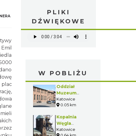
PLIKI
NERA
DŹWIĘKOWE
atywy
 Emil
iedla
 5000
ddano
W POBLIŻU
udowę
 plac
Oddział
ację,
Muzeum
udowa
Historii
Katowice
0.05 km
Katowic-Dział
glane
Etnologii
ieli
Kopalnia
Miasta
akich
Węgla
rzez
Kamiennego
Katowice
dynku
0.64 km
"Wieczorek"