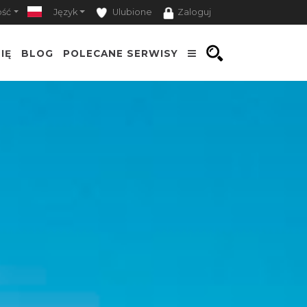
ość
Język
Ulubione
Zaloguj
IĘ
BLOG
POLECANE SERWISY