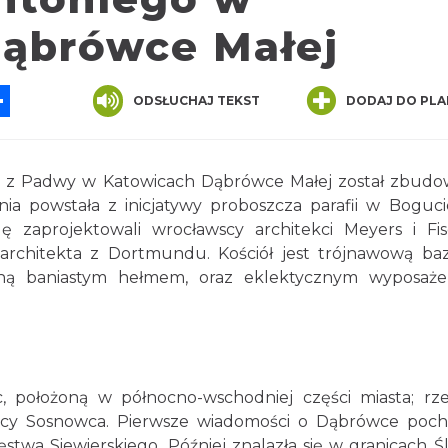
ąbrówce Małej
App
ssenger
Share
ODSŁUCHAJ TEKST
DODAJ DO PLA
o z Padwy w Katowicach Dąbrówce Małej został zbud
ia powstała z inicjatywy proboszcza parafii w Boguci
zaprojektowali wrocławscy architekci Meyers i Fis
architekta z Dortmundu. Kościół jest trójnawową baz
zoną baniastym hełmem, oraz eklektycznym wyposaż
c, położoną w północno-wschodniej części miasta; rz
elnicy Sosnowca. Pierwsze wiadomości o Dąbrówce poc
stwa Siewierskiego. Później znalazła się w granicach Śl