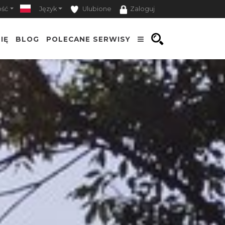
ość
Język
Ulubione
Zaloguj
IĘ
BLOG
POLECANE SERWISY