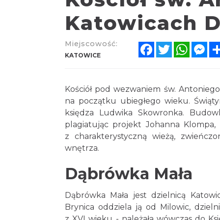
Katowicach D
Miejscowość:
Facebook
Twitter
Whats
Me
KATOWICE
Kościół pod wezwaniem św. Antonieg
na początku ubiegłego wieku. Świątyn
księdza Ludwika Skowronka. Budowlę 
plagiatując projekt Johanna Klompa, 
z charakterystyczną wieżą, zwieńc
wnętrza.
Dąbrówka Mała
Dąbrówka Mała jest dzielnicą Katowi
Brynica oddziela ją od Milowic, dzi
z XVI wieku - należała wówczas do Księ