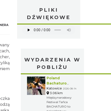
PLIKI
DŹWIĘKOWE
NERA
owany
cach,
cher,
WYDARZENIA W
yliką
POBLIŻU
eniem
Poland
Bachaturo
Festiwal
Katowice
2026-08-14
3.06 km
Międzynarodowy
eczka
Festiwal Tańca
hodzą
BACHATURO to
ąska.
największy w