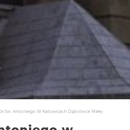
ół Św. Antoniego W Katowicach Dąbrówce Małej
Antoniego w