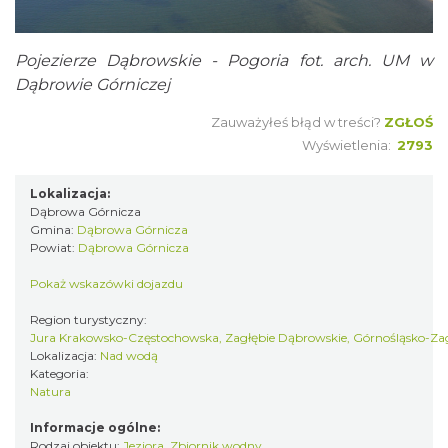
Pojezierze Dąbrowskie - Pogoria fot. arch. UM w
Dąbrowie Górniczej
Zauważyłeś błąd w treści?
ZGŁOŚ
Wyświetlenia:
2793
Lokalizacja:
Dąbrowa Górnicza
Gmina:
Dąbrowa Górnicza
Powiat:
Dąbrowa Górnicza
Pokaż wskazówki dojazdu
Region turystyczny:
Jura Krakowsko-Częstochowska, Zagłębie Dąbrowskie, Górnośląsko-Za
Lokalizacja:
Nad wodą
Kategoria:
Natura
Informacje ogólne:
Rodzaj obiektu:
Jeziora
,
Zbiornik wodny