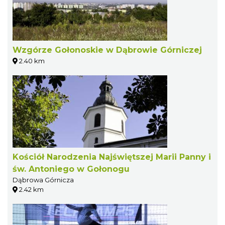
Wzgórze Gołonoskie w Dąbrowie Górniczej
2.40 km
Kościół Narodzenia Najświętszej Marii Panny i
św. Antoniego w Gołonogu
Dąbrowa Górnicza
2.42 km