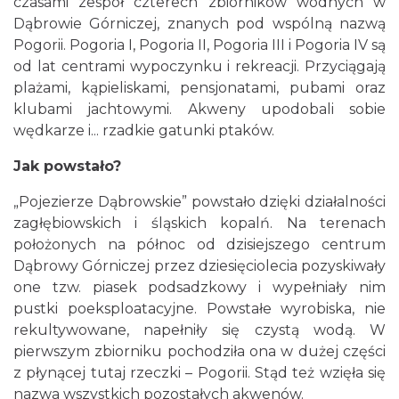
czasami zespół czterech zbiorników wodnych w
Dąbrowie Górniczej, znanych pod wspólną nazwą
Pogorii. Pogoria I, Pogoria II, Pogoria III i Pogoria IV są
od lat centrami wypoczynku i rekreacji. Przyciągają
plażami, kąpieliskami, pensjonatami, pubami oraz
klubami jachtowymi. Akweny upodobali sobie
wędkarze i... rzadkie gatunki ptaków.
Jak powstało?
„Pojezierze Dąbrowskie” powstało dzięki działalności
zagłębiowskich i śląskich kopalń. Na terenach
położonych na północ od dzisiejszego centrum
Dąbrowy Górniczej przez dziesięciolecia pozyskiwały
one tzw. piasek podsadzkowy i wypełniały nim
pustki poeksploatacyjne. Powstałe wyrobiska, nie
rekultywowane, napełniły się czystą wodą. W
pierwszym zbiorniku pochodziła ona w dużej części
z płynącej tutaj rzeczki – Pogorii. Stąd też wzięła się
nazwa wszystkich pozostałych akwenów.