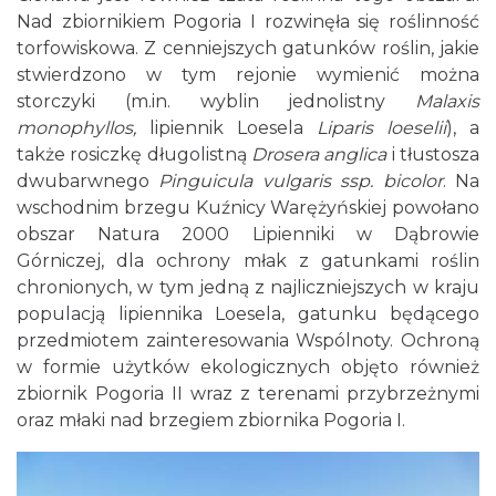
Nad zbiornikiem Pogoria I rozwinęła się roślinność
torfowiskowa. Z cenniejszych gatunków roślin, jakie
stwierdzono w tym rejonie wymienić można
storczyki (m.in. wyblin jednolistny
Malaxis
monophyllos,
lipiennik Loesela
Liparis loeselii
), a
także rosiczkę długolistną
Drosera anglica
i tłustosza
dwubarwnego
Pinguicula vulgaris ssp. bicolor
. Na
wschodnim brzegu Kuźnicy Warężyńskiej powołano
obszar Natura 2000 Lipienniki w Dąbrowie
Górniczej, dla ochrony młak z gatunkami roślin
chronionych, w tym jedną z najliczniejszych w kraju
populacją lipiennika Loesela, gatunku będącego
przedmiotem zainteresowania Wspólnoty. Ochroną
w formie użytków ekologicznych objęto również
zbiornik Pogoria II wraz z terenami przybrzeżnymi
oraz młaki nad brzegiem zbiornika Pogoria I.