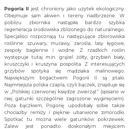
Pogoria II
jest chroniony jako użytek ekologiczny.
Obejmuje sam akwen i tereny nadbrzeżne. W
pobliżu zbiornika nastąpiła bardzo szybka
regeneracja środowiska zbliżonego do naturalnego.
Specjaliści rozpoznają tu następujące zbiorowiska
roślinne: szuwary, murawy, zarośla, lasy łęgowe,
zespoły bagienne i wodne. Z rzadkich roślin
występuje tutaj m.in. grążel żółty, grzybień biały,
kruszczyki i kruszyna pospolita. Z interesujących
grzybów spotyka się mądziaka malinowego.
Największym bogactwem Pogorii II są ptaki.
Najmniejsza polska czapla, czyli bączek, znajduje się
w „Polskiej czerwonej księdze zwierząt” (spisano w
niej gatunki szczególnie zagrożone wyginięciem).
Poza bączkiem, Pogorię upodobały sobie także
chociażby remizy i pięknie ubarwione zimorodki.
Spotkać tu można wiele gatunków pokrzewek.
Zalew jest ponadto doskonałym miejscem