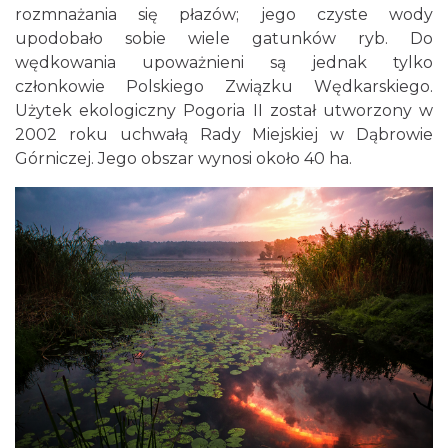
rozmnażania się płazów; jego czyste wody
upodobało sobie wiele gatunków ryb. Do
wędkowania upoważnieni są jednak tylko
członkowie Polskiego Związku Wędkarskiego.
Użytek ekologiczny Pogoria II został utworzony w
2002 roku uchwałą Rady Miejskiej w Dąbrowie
Górniczej. Jego obszar wynosi około 40 ha.