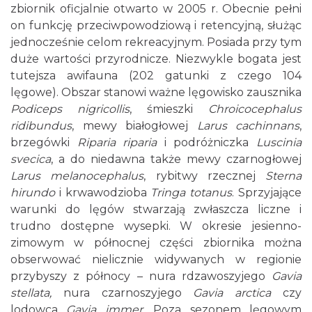
zbiornik oficjalnie otwarto w 2005 r. Obecnie pełni
on funkcję przeciwpowodziową i retencyjną, służąc
jednocześnie celom rekreacyjnym. Posiada przy tym
duże wartości przyrodnicze. Niezwykle bogata jest
tutejsza awifauna (202 gatunki z czego 104
lęgowe). Obszar stanowi ważne lęgowisko zausznika
Podiceps nigricollis
, śmieszki
Chroicocephalus
ridibundus
, mewy białogłowej
Larus cachinnans
,
brzegówki
Riparia riparia
i podróżniczka
Luscinia
svecica
, a do niedawna także mewy czarnogłowej
Larus melanocephalus
, rybitwy rzecznej
Sterna
hirundo
i krwawodzioba
Tringa totanus
. Sprzyjające
warunki do lęgów stwarzają zwłaszcza liczne i
trudno dostępne wysepki. W okresie jesienno-
zimowym w północnej części zbiornika można
obserwować nielicznie widywanych w regionie
przybyszy z północy – nura rdzawoszyjego
Gavia
stellata,
nura czarnoszyjego
Gavia arctica
czy
lodowca
Gavia immer.
Poza sezonem lęgowym