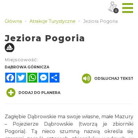
0
Główna
Atrakcje Turystyczne
Jeziora Pogoria
Jeziora Pogoria
Miejscowość:
DĄBROWA GÓRNICZA
Facebook
Twitter
WhatsApp
Messenger
Share
ODSŁUCHAJ TEKST
DODAJ DO PLANERA
Zagłębie Dąbrowskie ma swoje własne, małe Mazury
– Pojezierze Dąbrowskie (tworzą je zbiorniki
Pogoria). Tą nieco szumną nazwą określa się