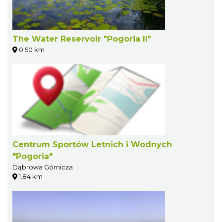
The Water Reservoir "Pogoria II"
0.50 km
Centrum Sportów Letnich i Wodnych
"Pogoria"
Dąbrowa Górnicza
1.84 km