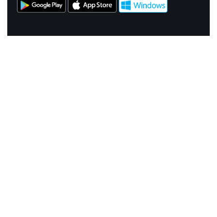
NASZE SERWISY
Tematyczne
Szlak i Festiwal Śląskie Smaki
Szlak Orlich Gniazd
Szlak Zabytków Techniki
Szlak Architektury Drewnianej Województwa
Śląskiego
Industriada
Juromania
Szlak Przyrody
Śląskie z dzieckiem
Śląskie po zdrowie
Festiwal Górnej Odry
Festiwal DziewięćSił
Kajakiem przez Śląskie