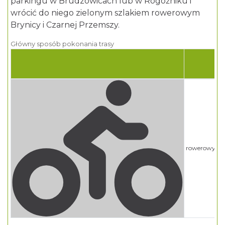
parkingu w Brudzowicach lub w Rogoźniku i
wrócić do niego zielonym szlakiem rowerowym
Brynicy i Czarnej Przemszy.
Główny sposób pokonania trasy
T
rowerowy