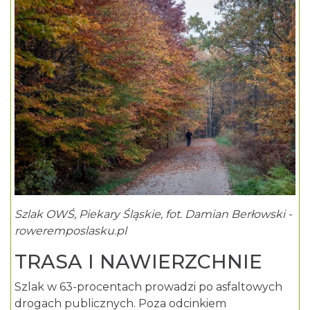
Szlak OWŚ, Piekary Śląskie, fot. Damian Berłowski -
roweremposlasku.pl
TRASA I NAWIERZCHNIE
Szlak w 63-procentach prowadzi po asfaltowych
drogach publicznych. Poza odcinkiem