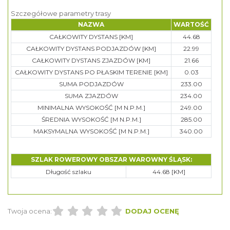
Szczegółowe parametry trasy
NAZWA
WARTOŚĆ
CAŁKOWITY DYSTANS [KM]
44.68
CAŁKOWITY DYSTANS PODJAZDÓW [KM]
22.99
CAŁKOWITY DYSTANS ZJAZDÓW [KM]
21.66
CAŁKOWITY DYSTANS PO PŁASKIM TERENIE [KM]
0.03
SUMA PODJAZDÓW
233.00
SUMA ZJAZDÓW
234.00
MINIMALNA WYSOKOŚĆ [M N.P.M.]
249.00
ŚREDNIA WYSOKOŚĆ [M N.P.M.]
285.00
MAKSYMALNA WYSOKOŚĆ [M N.P.M.]
340.00
SZLAK ROWEROWY OBSZAR WAROWNY ŚLĄSK:
Długość szlaku
44.68 [KM]
Twoja ocena:
DODAJ OCENĘ