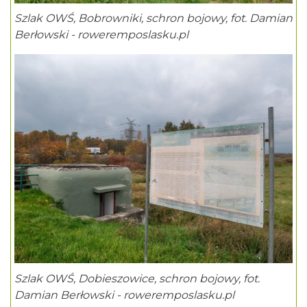
Szlak OWŚ, Bobrowniki, schron bojowy, fot. Damian
Berłowski - roweremposlasku.pl
Szlak OWŚ, Dobieszowice, schron bojowy, fot.
Damian Berłowski - roweremposlasku.pl