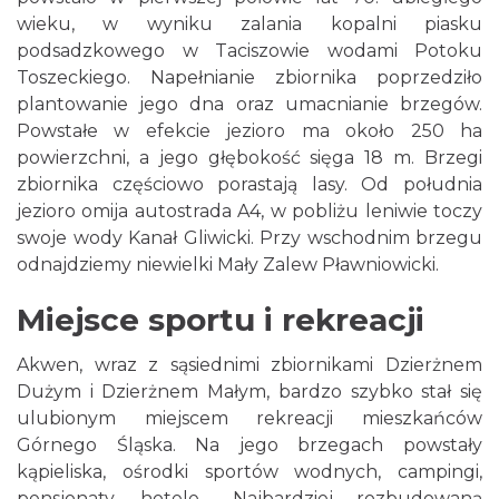
wieku, w wyniku zalania kopalni piasku
podsadzkowego w Taciszowie wodami Potoku
Toszeckiego. Napełnianie zbiornika poprzedziło
plantowanie jego dna oraz umacnianie brzegów.
Powstałe w efekcie jezioro ma około 250 ha
powierzchni, a jego głębokość sięga 18 m. Brzegi
zbiornika częściowo porastają lasy. Od południa
jezioro omija autostrada A4, w pobliżu leniwie toczy
swoje wody Kanał Gliwicki. Przy wschodnim brzegu
odnajdziemy niewielki Mały Zalew Pławniowicki.
Miejsce sportu i rekreacji
Akwen, wraz z sąsiednimi zbiornikami Dzierżnem
Dużym i Dzierżnem Małym, bardzo szybko stał się
ulubionym miejscem rekreacji mieszkańców
Górnego Śląska. Na jego brzegach powstały
kąpieliska, ośrodki sportów wodnych, campingi,
pensjonaty, hotele... Najbardziej rozbudowaną