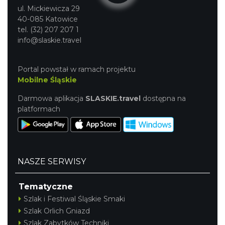
ul. Mickiewicza 29
40-085 Katowice
tel. (32) 207 207 1
info@slaskie.travel
Portal powstał w ramach projektu
Mobilne Śląskie
Darmowa aplikacja
SLASKIE.travel
dostępna na
platformach
NASZE SERWISY
Tematyczne
Szlak i Festiwal Śląskie Smaki
Szlak Orlich Gniazd
Szlak Zabytków Techniki