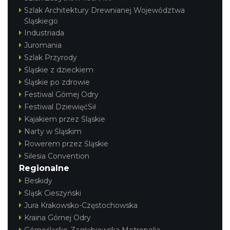
Szlak Architektury Drewnianej Województwa
Śląskiego
Industriada
Juromania
Szlak Przyrody
Śląskie z dzieckiem
Śląskie po zdrowie
Festiwal Górnej Odry
Festiwal DziewięćSił
Kajakiem przez Śląskie
Narty w Śląskim
Rowerem przez Śląskie
Silesia Convention
Regionalne
Beskidy
Śląsk Cieszyński
Jura Krakowsko-Częstochowska
Kraina Górnej Odry
Górnośląsko-Zagłębiowska Metropolia