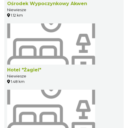
Ośrodek Wypoczynkowy Akwen
Niewiesze
1.12 km
Hotel "Żagiel"
Niewiesze
1.48 km