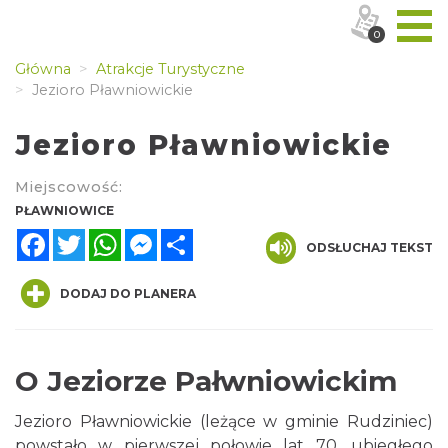
0
Główna
Atrakcje Turystyczne
Jezioro Pławniowickie
Jezioro Pławniowickie
Miejscowość:
PŁAWNIOWICE
Facebook
Twitter
WhatsApp
Messenger
Share
ODSŁUCHAJ TEKST
DODAJ DO PLANERA
O Jeziorze Pałwniowickim
Jezioro Pławniowickie (leżące w gminie Rudziniec)
powstało w pierwszej połowie lat 70. ubiegłego