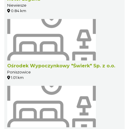
Niewiesze
0.84 km
Ośrodek Wypoczynkowy "Świerk" Sp. z o.o.
Poniszowice
1.01 km