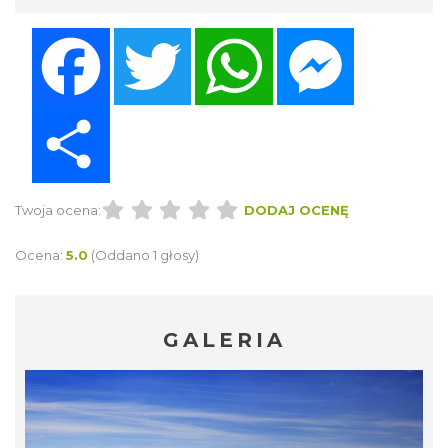
Facebook
Twitter
WhatsApp
Messenger
Share
Twoja ocena:
DODAJ OCENĘ
Ocena:
5.0
(Oddano 1 głosy)
GALERIA