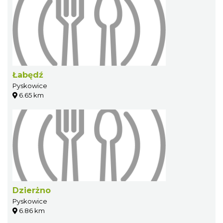
Łabędź
Pyskowice
6.65 km
Dzierżno
Pyskowice
6.86 km