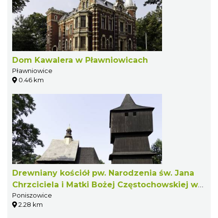
Dom Kawalera w Pławniowicach
Pławniowice
0.46 km
Drewniany kościół pw. Narodzenia św. Jana
Chrzciciela i Matki Bożej Częstochowskiej w
Poniszowice
Poniszowicach
2.28 km