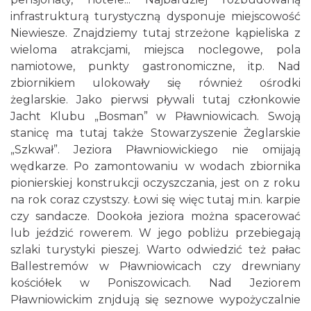
infrastrukturą turystyczną dysponuje miejscowość
Niewiesze. Znajdziemy tutaj strzeżone kąpieliska z
wieloma atrakcjami, miejsca noclegowe, pola
namiotowe, punkty gastronomiczne, itp. Nad
zbiornikiem ulokowały się również ośrodki
żeglarskie. Jako pierwsi pływali tutaj członkowie
Jacht Klubu „Bosman” w Pławniowicach. Swoją
stanicę ma tutaj także Stowarzyszenie Żeglarskie
„Szkwał”. Jeziora Pławniowickiego nie omijają
wędkarze. Po zamontowaniu w wodach zbiornika
pionierskiej konstrukcji oczyszczania, jest on z roku
na rok coraz czystszy. Łowi się więc tutaj m.in. karpie
czy sandacze. Dookoła jeziora można spacerować
lub jeździć rowerem. W jego pobliżu przebiegają
szlaki turystyki pieszej. Warto odwiedzić też pałac
Ballestremów w Pławniowicach czy drewniany
kościółek w Poniszowicach. Nad Jeziorem
Pławniowickim znjdują się seznowe wypożyczalnie