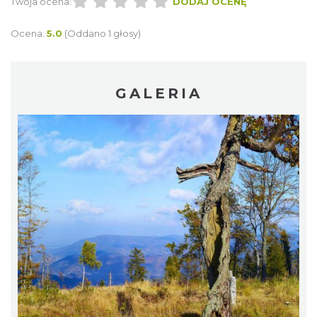
Twoja ocena:
DODAJ OCENĘ
Ocena:
5.0
(Oddano 1 głosy)
GALERIA