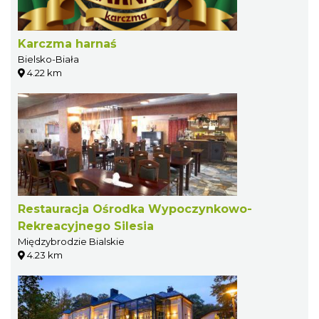
Karczma harnaś
Bielsko-Biała
4.22 km
Restauracja Ośrodka Wypoczynkowo-
Rekreacyjnego Silesia
Międzybrodzie Bialskie
4.23 km