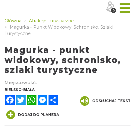
0
Główna
Atrakcje Turystyczne
Magurka - Punkt Widokowy, Schronisko, Szlaki
Turystyczne
Magurka - punkt
widokowy, schronisko,
szlaki turystyczne
Miejscowość:
BIELSKO-BIAŁA
Facebook
Twitter
WhatsApp
Messenger
Share
ODSŁUCHAJ TEKST
DODAJ DO PLANERA