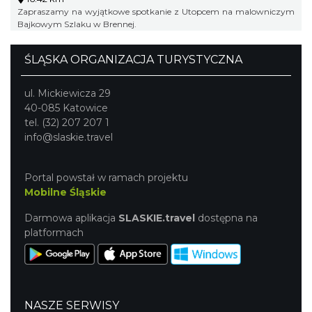
Zapraszamy na wyjątkowe spotkanie z Utopcem na malowniczym
Bajkowym Szlaku w Brennej.
ŚLĄSKA ORGANIZACJA TURYSTYCZNA
ul. Mickiewicza 29
40-085 Katowice
tel. (32) 207 207 1
info@slaskie.travel
Portal powstał w ramach projektu
Mobilne Śląskie
Darmowa aplikacja
SLASKIE.travel
dostępna na
platformach
NASZE SERWISY