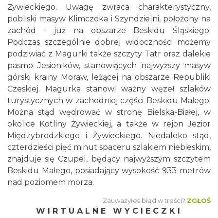
Żywieckiego. Uwagę zwraca charakterystyczny,
pobliski masyw Klimczoka i Szyndzielni, położony na
zachód - już na obszarze Beskidu Śląskiego.
Podczas szczególnie dobrej widoczności możemy
podziwiać z Magurki także szczyty Tatr oraz dalekie
pasmo Jesioników, stanowiących najwyższy masyw
górski krainy Moraw, leżącej na obszarze Republiki
Czeskiej. Magurka stanowi ważny węzeł szlaków
turystycznych w zachodniej części Beskidu Małego.
Można stąd wędrować w stronę Bielska-Białej, w
okolice Kotliny Żywieckiej, a także w rejon Jezior
Międzybrodzkiego i Żywieckiego. Niedaleko stąd,
czterdzieści pięć minut spaceru szlakiem niebieskim,
znajduje się Czupel, będący najwyższym szczytem
Beskidu Małego, posiadający wysokość 933 metrów
nad poziomem morza.
Zauważyłeś błąd w treści?
ZGŁOŚ
WIRTUALNE WYCIECZKI