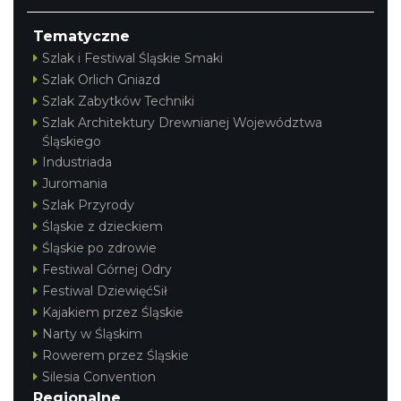
Tematyczne
Szlak i Festiwal Śląskie Smaki
Szlak Orlich Gniazd
Szlak Zabytków Techniki
Szlak Architektury Drewnianej Województwa
Śląskiego
Industriada
Juromania
Szlak Przyrody
Śląskie z dzieckiem
Śląskie po zdrowie
Festiwal Górnej Odry
Festiwal DziewięćSił
Kajakiem przez Śląskie
Narty w Śląskim
Rowerem przez Śląskie
Silesia Convention
Regionalne