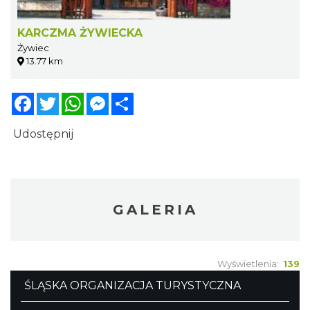
KARCZMA ŻYWIECKA
Żywiec
13.77 km
Facebook
Twitter
WhatsApp
Messenger
Share
Udostępnij
GALERIA
Wyświetlenia:
139
ŚLĄSKA ORGANIZACJA TURYSTYCZNA