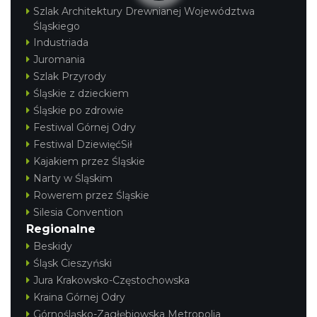
Szlak Architektury Drewnianej Województwa
Śląskiego
Industriada
Juromania
Szlak Przyrody
Śląskie z dzieckiem
Śląskie po zdrowie
Festiwal Górnej Odry
Festiwal DziewięćSił
Kajakiem przez Śląskie
Narty w Śląskim
Rowerem przez Śląskie
Silesia Convention
Regionalne
Beskidy
Śląsk Cieszyński
Jura Krakowsko-Częstochowska
Kraina Górnej Odry
Górnośląsko-Zagłębiowska Metropolia