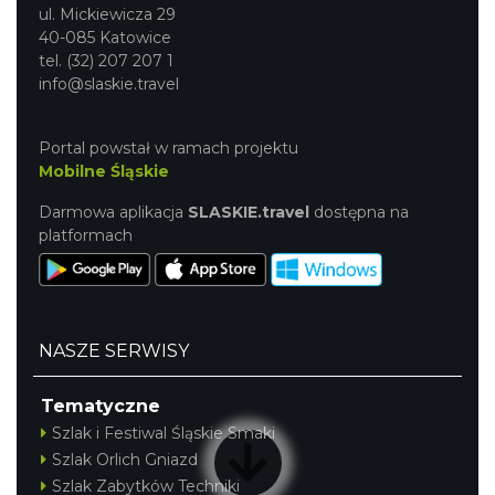
ul. Mickiewicza 29
40-085 Katowice
tel. (32) 207 207 1
info@slaskie.travel
Portal powstał w ramach projektu
Mobilne Śląskie
Darmowa aplikacja
SLASKIE.travel
dostępna na
platformach
NASZE SERWISY
Tematyczne
Szlak i Festiwal Śląskie Smaki
Szlak Orlich Gniazd
Szlak Zabytków Techniki