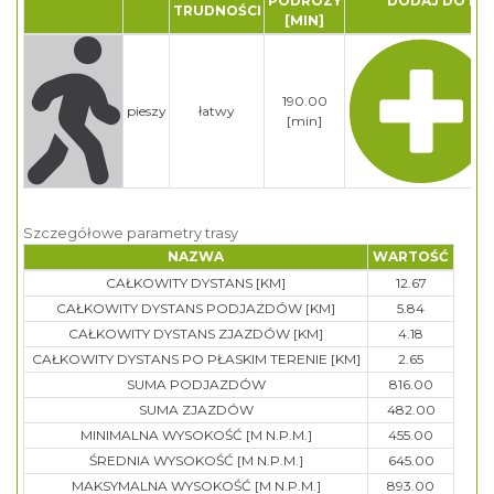
PODRÓZY
DODAJ DO PL
TRUDNOŚCI
[MIN]
190.00
pieszy
łatwy
[min]
Szczegółowe parametry trasy
NAZWA
WARTOŚĆ
CAŁKOWITY DYSTANS [KM]
12.67
CAŁKOWITY DYSTANS PODJAZDÓW [KM]
5.84
CAŁKOWITY DYSTANS ZJAZDÓW [KM]
4.18
CAŁKOWITY DYSTANS PO PŁASKIM TERENIE [KM]
2.65
SUMA PODJAZDÓW
816.00
SUMA ZJAZDÓW
482.00
MINIMALNA WYSOKOŚĆ [M N.P.M.]
455.00
ŚREDNIA WYSOKOŚĆ [M N.P.M.]
645.00
MAKSYMALNA WYSOKOŚĆ [M N.P.M.]
893.00