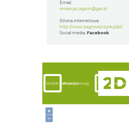
Email:
recepcja.zagron@gat.pl
Strona internetowa:
http://www.zagronszczyrk.pl/pl/
Social media:
Facebook
Widok pełnoekranowy:
Atrakcje
Noclegi
+
−