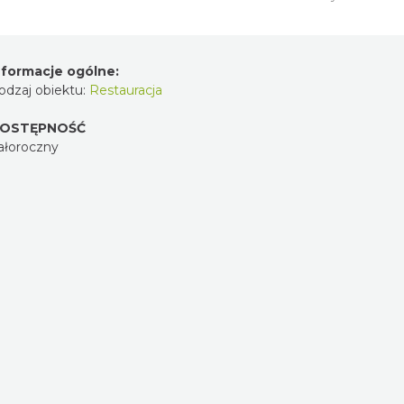
nformacje ogólne:
odzaj obiektu:
Restauracja
OSTĘPNOŚĆ
ałoroczny