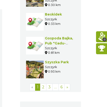
Szczyrkowskiej
Szczyrk
0.30 km
„na Górce”
Beskidek
Szczyrk
0.33 km
Gospoda Bajka,
0
Pub "Gadu-
Gadu"
Szczyrk
0.81 km
Szyszka Park
Szczyrk
0.93 km
«
1
2
3
…
6
»