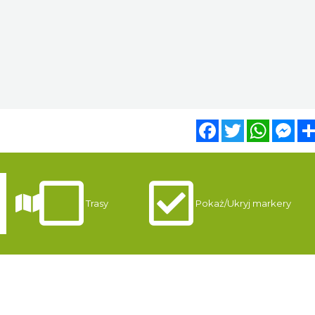
Facebook
Twitter
WhatsA
Mes
Trasy
Pokaż/Ukryj markery