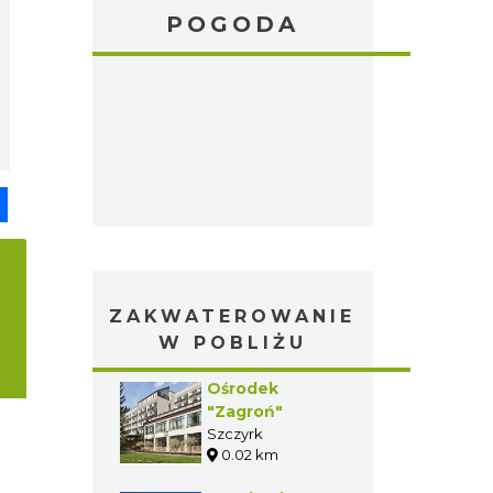
POGODA
pp
senger
Share
ZAKWATEROWANIE
W POBLIŻU
Ośrodek
"Zagroń"
Szczyrk
0.02 km