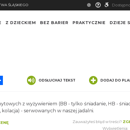
TWA ŚLĄSKIEGO
Dostępn
E
Z DZIECKIEM
BEZ BARIER
PRAKTYCZNIE
DZIEJE S
App
ssenger
Share
ODSŁUCHAJ TEKST
DODAJ DO PLA
ytowych z wyżywieniem (BB - tylko śniadanie, HB - śnia
d, kolacja) - serwowanych w naszej jadalni.
Zauważyłeś błąd w treści?
ZG
CENĘ
Wyświetlenia: