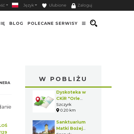
ość
Język
Ulubione
Zaloguj
IĘ
BLOG
POLECANE SERWISY
W POBLIŻU
NERA
Dyskoteka w
CKiR "Orle
Gniazdo"
Szczyrk
danie
0.20 km
Sanktuarium
ŁOŚ
Matki Bożej
129