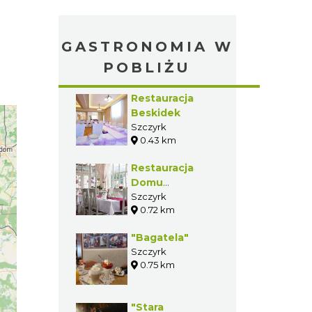
GASTRONOMIA W
POBLIŻU
Restauracja
Beskidek
Szczyrk
0.43 km
Restauracja
Domu
Wczasowego
Szczyrk
0.72 km
"Maria" w
Szczyrku
"Bagatela"
Szczyrk
0.75 km
"Stara