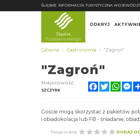
ŚLĄSKIE. INFORMACJA TURYSTYCZNA WOJEWÓDZ
ODKRYJ
AKTYWNI
Główna
Gastronomia
"Zagroń"
"Zagroń"
Miejscowość:
Facebook
Twitter
Whats
Me
SZCZYRK
Goście mogą skorzystać z pakietów pob
i obiadokolacja lub FB - śniadanie, obia
Twoja ocena:
DODAJ O