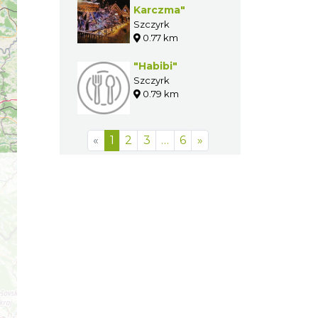
Karczma"
Szczyrk
0.77 km
"Habibi"
Szczyrk
0.79 km
«
1
2
3
…
6
»