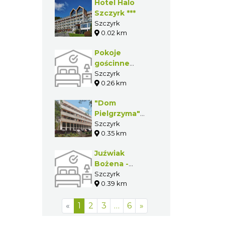
Hotel Halo
Szczyrk ***
Szczyrk
0.02 km
Pokoje
gościnne
Gąsiorkiewicz
Szczyrk
0.26 km
Jerzy
"Dom
Pielgrzyma"
Salezjański
Szczyrk
0.35 km
Dom
Młodzieżowy
Juźwiak
Bożena -
pokoje
Szczyrk
0.39 km
gościnne
«
1
2
3
…
6
»